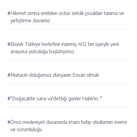
#
Hikmet sırrına erebilen üstün zekâlı çocukları tanıma ve
yetiştirme davamız
#
Büyük Türkiye hedefine inanmış 402 bin üyeyle yeni
anayasa yolculuğu başlatıyoruz
#
Muhaciri olduğumuz dünyanın Ensarı olmak
#
"Doğacaktır sana va'dettiği günler Hakk'ın..."
#
Öncü medeniyet davasında imam hatip okullarının önemi
ve sorumluluğu