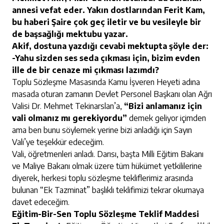
annesi vefat eder. Yakın dostlarından Ferit Kam,
bu haberi Şaire çok geç iletir ve bu vesileyle bir
de başsağlığı mektubu yazar.
Akif, dostuna yazdığı cevabi mektupta şöyle der:
-Yahu sizden ses seda çıkması için, bizim evden
ille de bir cenaze mi çıkması lazımdı?
Toplu Sözleşme Masasında Kamu İşveren Heyeti adına
masada oturan zamanın Devlet Personel Başkanı olan Ağrı
Valisi Dr. Mehmet Tekinarslan’a,
“Bizi anlamanız için
vali olmanız mı gerekiyordu”
demek geliyor içimden
ama ben bunu söylemek yerine bizi anladığı için Sayın
Vali’ye teşekkür edeceğim.
Vali, öğretmenleri anladı. Darısı, başta Milli Eğitim Bakanı
ve Maliye Bakanı olmak üzere tüm hükümet yetkililerine
diyerek, herkesi toplu sözleşme tekliflerimiz arasında
bulunan “Ek Tazminat” başlıklı teklifimizi tekrar okumaya
davet edeceğim.
Eğitim-Bir-Sen Toplu Sözleşme Teklif Maddesi