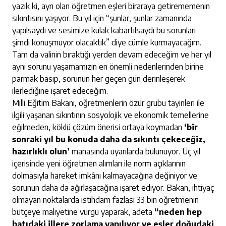
yazık ki, ayrı olan öğretmen eşleri biraraya getirememenin
sıkıntısını yaşıyor. Bu yıl için “şunlar, şunlar zamanında
yapılsaydı ve sesimize kulak kabartılsaydı bu sorunları
şimdi konuşmuyor olacaktık” diye cümle kurmayacağım.
Tam da valinin bıraktığı yerden devam edeceğim ve her yıl
aynı sorunu yaşamamızın en önemli nedenlerinden birine
parmak basıp, sorunun her geçen gün derinleşerek
ilerlediğine işaret edeceğim.
Milli Eğitim Bakanı, öğretmenlerin özür grubu tayinleri ile
ilgili yaşanan sıkıntının sosyolojik ve ekonomik temellerine
eğilmeden, köklü çözüm önerisi ortaya koymadan
‘bir
sonraki yıl bu konuda daha da sıkıntı çekeceğiz,
hazırlıklı olun’
manasında uyarılarda bulunuyor. Üç yıl
içerisinde yeni öğretmen alımları ile norm açıklarının
dolmasıyla hareket imkânı kalmayacağına değiniyor ve
sorunun daha da ağırlaşacağına işaret ediyor. Bakan, ihtiyaç
olmayan noktalarda istihdam fazlası 33 bin öğretmenin
bütçeye maliyetine vurgu yaparak, adeta
“neden hep
batıdaki illere zorlama yapılıyor ve eşler doğudaki