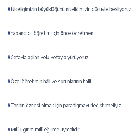
#
Niceliğimizin büyüklüğünü niteliğimizin gücüyle besliyoruz
#
Yabancı dil öğretimi için önce öğretmen
#
Cefayla açılan yolu vefayla yürüyoruz
#
Özel öğretimin hâli ve sorunlarının halli
#
Tarihin öznesi olmak için paradigmayı değiştirmeliyiz
#
Millî Eğitim millî eğilime uymalıdır