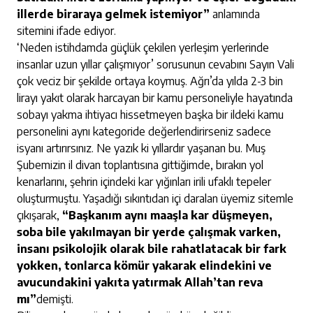
illerde biraraya gelmek istemiyor”
anlamında
sitemini ifade ediyor.
‘Neden istihdamda güçlük çekilen yerleşim yerlerinde
insanlar uzun yıllar çalışmıyor’ sorusunun cevabını Sayın Vali
çok veciz bir şekilde ortaya koymuş. Ağrı’da yılda 2-3 bin
lirayı yakıt olarak harcayan bir kamu personeliyle hayatında
sobayı yakma ihtiyacı hissetmeyen başka bir ildeki kamu
personelini aynı kategoride değerlendirirseniz sadece
isyanı artırırsınız. Ne yazık ki yıllardır yaşanan bu. Muş
Şubemizin il divan toplantısına gittiğimde, bırakın yol
kenarlarını, şehrin içindeki kar yığınları irili ufaklı tepeler
oluşturmuştu. Yaşadığı sıkıntıdan içi daralan üyemiz sitemle
çıkışarak,
“Başkanım aynı maaşla kar düşmeyen,
soba bile yakılmayan bir yerde çalışmak varken,
insanı psikolojik olarak bile rahatlatacak bir fark
yokken, tonlarca kömür yakarak elindekini ve
avucundakini yakıta yatırmak Allah’tan reva
mı”
demişti.