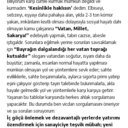
Biliyorum karşı cümle kurmak mümkün değildi ve
kurmadım.
‘Kesinlikle haklısın’
dedim. Elbiseyi,
sebzeyi, eşyayı daha pahalıya alan, yılda 2-3 ton kömür
yakan, imkânların kısıtlı olması dolayısıyla sosyal hayatı dahi
olmayan kamu çalışanına
“Vatan, Millet,
Sakarya!”
edebiyatı yapmak, tabiri caizse, abesle
iştigaldir. Sorunlara eğilmek yerine sorunları savsaklamak
için
“Bayrağın dalgalandığı her vatan toprağı
kutsaldır”
sloganı vatandan soğutur, isyanı daha da
büyütür; zamanla, insanları normal hayatta yapılması
mümkün olmayan yol ve yöntemlere sevk eder; sahte
evliliklerle, sahte boşanmalarla, aylarca sigorta primi yatırıp
eşini çalışıyor gösterip tayin talebinde bulunmalarla, akla
hayale gelmedik yol ve yöntemlerle karşı karşıya getirir.
Yaşanan bu tablolar karşısında herkes ahlak sorgulaması
yapacaktır. Bu durumda ben vicdan sorgulamasını öneriyor
ve şu soruları soruyorum:
İç göçü önlemek ve dezavantajlı yerlerde yatırımı
özendirmek için sanayiciye teşvik mübah; yeni