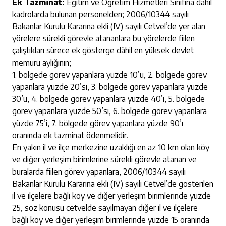
Ek Tazminat:
Eğitim ve Öğretim Hizmetleri Sınıfına dâhil
kadrolarda bulunan personelden; 2006/10344 sayılı
Bakanlar Kurulu Kararına ekli (IV) sayılı Cetvel’de yer alan
yörelere sürekli görevle atananlara bu yörelerde fiilen
çalıştıkları sürece ek gösterge dâhil en yüksek devlet
memuru aylığının;
1. bölgede görev yapanlara yüzde 10’u, 2. bölgede görev
yapanlara yüzde 20’si, 3. bölgede görev yapanlara yüzde
30’u, 4. bölgede görev yapanlara yüzde 40’ı, 5. bölgede
görev yapanlara yüzde 50’si, 6. bölgede görev yapanlara
yüzde 75’i, 7. bölgede görev yapanlara yüzde 90’ı
oranında ek tazminat ödenmelidir.
En yakın il ve ilçe merkezine uzaklığı en az 10 km olan köy
ve diğer yerleşim birimlerine sürekli görevle atanan ve
buralarda fiilen görev yapanlara, 2006/10344 sayılı
Bakanlar Kurulu Kararına ekli (IV) sayılı Cetvel’de gösterilen
il ve ilçelere bağlı köy ve diğer yerleşim birimlerinde yüzde
25, söz konusu cetvelde sayılmayan diğer il ve ilçelere
bağlı köy ve diğer yerleşim birimlerinde yüzde 15 oranında