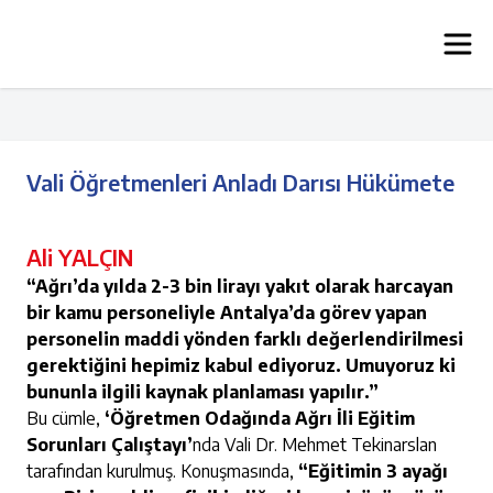
Vali Öğretmenleri Anladı Darısı Hükümete
Ali YALÇIN
“Ağrı’da yılda 2-3 bin lirayı yakıt olarak harcayan
bir kamu personeliyle Antalya’da görev yapan
personelin maddi yönden farklı değerlendirilmesi
gerektiğini hepimiz kabul ediyoruz. Umuyoruz ki
bununla ilgili kaynak planlaması yapılır.”
Bu cümle,
‘Öğretmen Odağında Ağrı İli Eğitim
Sorunları Çalıştayı’
nda Vali Dr. Mehmet Tekinarslan
tarafından kurulmuş. Konuşmasında,
“Eğitimin 3 ayağı