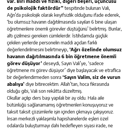
var. Biri maddi ve fiziki, diğeri beşeri, üçüncüsü
de psikolojik faktördür”
tespitinde bulunan Vali,
Ağrı’da psikolojik olarak keyifsizlik olduğunu ifade ederek,
‘bu olumsuz havanın dağıtılmasında sayıları 6 bine ulaşan
öğretmenlere önemli görevler düştüğünü’ belirtmiş. Bunlar,
altı çizilmesi gereken cümlelerdir. İstihdamda güçlük
çekilen yerlerde personelin maddi açıdan farklı
değerlendirilmesini belirtmeyip,
‘Ağrı özelinde olumsuz
havanın dağıtılmasında 6 bin öğretmene önemli
görev düşüyor’
deseydi, Sayın Vali’ye, ‘sadece
öğretmene mi görev düşüyor’ diye başlayacak ve etraflıca
bir değerlendirmeden sonra
‘Sayın Valim, siz de vurun
abalıya’
diye bitirecektim. Allah’tan, hoca fıkrasında
olduğu gibi, Vali son rekâtta düzeltmiş.
Okullar açılıp ders başı yapılalı bir ay oldu. Hala aile
bütünlüğü sağlanamamış öğretmenleri konuşuyoruz ve
taksit taksit çözümlerle işin içinden çıkmaya çalışıyoruz.
İnsan merkezli yaklaşımla hapishanelerde eşleri özel
odalarda buluşturmayı dahi hedefleyen siyasi irade, ne