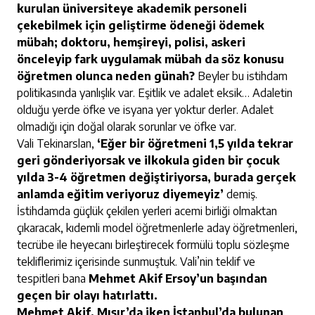
kurulan üniversiteye akademik personeli
çekebilmek için geliştirme ödeneği ödemek
mübah; doktoru, hemşireyi, polisi, askeri
önceleyip fark uygulamak mübah da söz konusu
öğretmen olunca neden günah?
Beyler bu istihdam
politikasında yanlışlık var. Eşitlik ve adalet eksik… Adaletin
olduğu yerde öfke ve isyana yer yoktur derler. Adalet
olmadığı için doğal olarak sorunlar ve öfke var.
Vali Tekinarslan,
‘Eğer bir öğretmeni 1,5 yılda tekrar
geri gönderiyorsak ve ilkokula giden bir çocuk
yılda 3-4 öğretmen değiştiriyorsa, burada gerçek
anlamda eğitim veriyoruz diyemeyiz’
demiş.
İstihdamda güçlük çekilen yerleri acemi birliği olmaktan
çıkaracak, kıdemli model öğretmenlerle aday öğretmenleri,
tecrübe ile heyecanı birleştirecek formülü toplu sözleşme
tekliflerimiz içerisinde sunmuştuk. Vali’nin teklif ve
tespitleri bana
Mehmet Akif Ersoy’un başından
geçen bir olayı hatırlattı.
Mehmet Akif, Mısır’da iken İstanbul’da bulunan