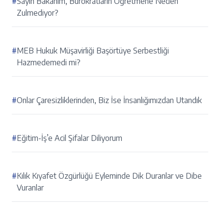
#
Sayın Bakanım, Bürokratların Öğretmene Neden
Zulmediyor?
#
MEB Hukuk Müşavirliği Başörtüye Serbestliği
Hazmedemedi mi?
#
Onlar Çaresizliklerinden, Biz İse İnsanlığımızdan Utandık
#
Eğitim-İş’e Acil Şifalar Diliyorum
#
Kılık Kıyafet Özgürlüğü Eyleminde Dik Duranlar ve Dibe
Vuranlar