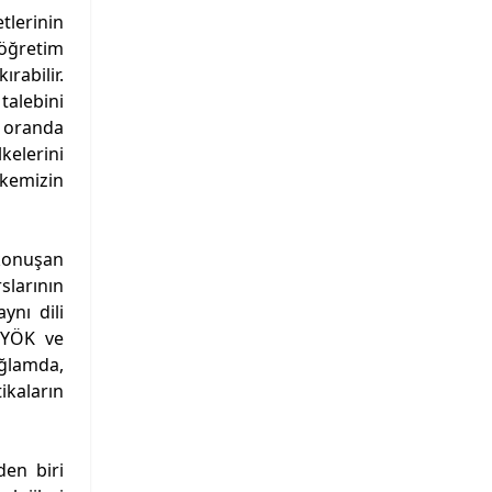
tlerinin
köğretim
rabilir.
talebini
i oranda
lkelerini
lkemizin
 konuşan
slarının
ynı dili
, YÖK ve
ağlamda,
ikaların
den biri