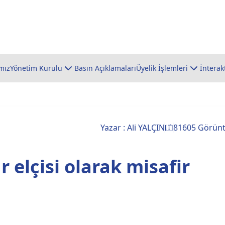
mız
Yönetim Kurulu
Basın Açıklamaları
Üyelik İşlemleri
İnterak
Yazar : Ali YALÇIN
81605 Görün
r elçisi olarak misafir