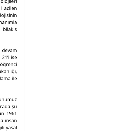
lojileri
i acilen
lojisinin
onanımla
 bilakis
e devam
21’i ise
 öğrenci
kanlığı,
lama ile
günümüz
urada şu
nun 1961
da insan
li yasal