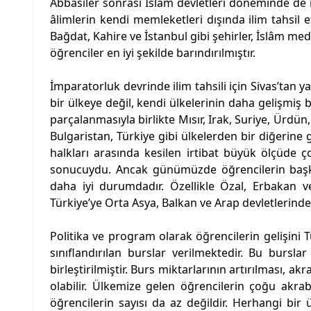
Abbasiler sonrası İslam devletleri döneminde de i
âlimlerin kendi memleketleri dışında ilim tahsil 
Bağdat, Kahire ve İstanbul gibi şehirler, İslâm me
öğrenciler en iyi şekilde barındırılmıştır.
İmparatorluk devrinde ilim tahsili için Sivas’tan 
bir ülkeye değil, kendi ülkelerinin daha gelişmiş b
parçalanmasıyla birlikte Mısır, Irak, Suriye, Ürd
Bulgaristan, Türkiye gibi ülkelerden bir diğerine
halkları arasında kesilen irtibat büyük ölçüde çok
sonucuydu. Ancak günümüzde öğrencilerin başka 
daha iyi durumdadır. Özellikle Özal, Erbakan v
Türkiye’ye Orta Asya, Balkan ve Arap devletlerinden 
Politika ve program olarak öğrencilerin gelişini 
sınıflandırılan burslar verilmektedir. Bu bursla
birleştirilmiştir. Burs miktarlarının artırılması, 
olabilir. Ülkemize gelen öğrencilerin çoğu akr
öğrencilerin sayısı da az değildir. Herhangi bi