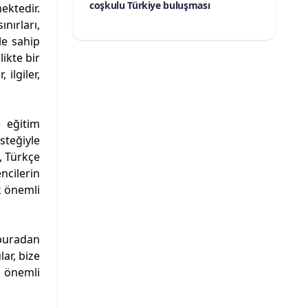
coşkulu Türkiye buluşması
ektedir.
nırları,
le sahip
likte bir
 ilgiler,
 eğitim
steğiyle
, Türkçe
ncilerin
k önemli
 buradan
ar, bize
n önemli