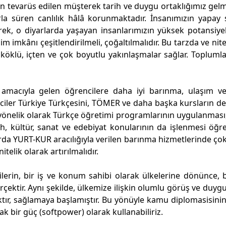
an tevarüs edilen müşterek tarih ve duygu ortaklığımız gelm
 süren canlılık hâlâ korunmaktadır. İnsanımızın yapay sı
rek, o diyarlarda yaşayan insanlarımızın yüksek potansiye
 imkânı çeşitlendirilmeli, çoğaltılmalıdır. Bu tarzda ve nite
 köklü, içten ve çok boyutlu yakınlaşmalar sağlar. Toplumlar,
amacıyla gelen öğrencilere daha iyi barınma, ulaşım ve
iler Türkiye Türkçesini, TÖMER ve daha başka kursların de
 yönelik olarak Türkçe öğretimi programlarının uygulanması
h, kültür, sanat ve edebiyat konularının da işlenmesi öğre
rda YURT-KUR aracılığıyla verilen barınma hizmetlerinde ço
telik olarak artırılmalıdır.
lerin, bir iş ve konum sahibi olarak ülkelerine dönünce,
çektir. Aynı şekilde, ülkemize ilişkin olumlu görüş ve duygul
tır, sağlamaya başlamıştır. Bu yönüyle kamu diplomasisini
k bir güç (softpower) olarak kullanabiliriz.