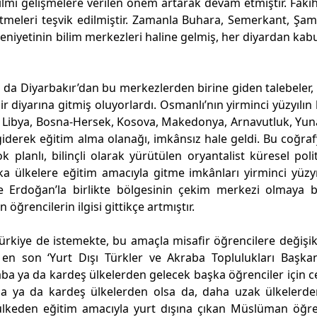
lmî gelişmelere verilen önem artarak devam etmiştir. Fakih
etmeleri teşvik edilmiştir. Zamanla Buhara, Semerkant, Şam
deniyetinin bilim merkezleri haline gelmiş, her diyardan kabu
ya da Diyarbakır’dan bu merkezlerden birine giden talebeler,
ir diyarına gitmiş oluyorlardı. Osmanlı’nın yirminci yüzyılın
ün, Libya, Bosna-Hersek, Kosova, Makedonya, Arnavutluk, Yun
 giderek eğitim alma olanağı, imkânsız hale geldi. Bu coğraf
 planlı, bilinçli olarak yürütülen oryantalist küresel polit
ülkelere eğitim amacıyla gitme imkânları yirminci yüzy
e Erdoğan’la birlikte bölgesinin çekim merkezi olmaya 
öğrencilerin ilgisi gittikçe artmıştır.
Türkiye de istemekte, bu amaçla misafir öğrencilere değişik
r en son ‘Yurt Dışı Türkler ve Akraba Toplulukları Başkan
akraba ya da kardeş ülkelerden gelecek başka öğrenciler için c
aba ya da kardeş ülkelerden olsa da, daha uzak ülkelerd
r ülkeden eğitim amacıyla yurt dışına çıkan Müslüman öğre