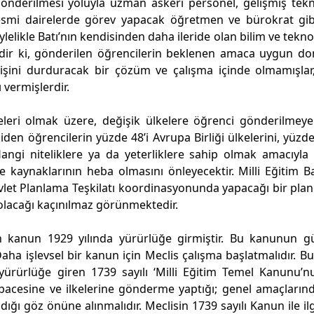
nderilmesi yoluyla uzman askeri personel, gelişmiş tekno
esmi dairelerde görev yapacak öğretmen ve bürokrat gib
lelikle Batı’nın kendisinden daha ileride olan bilim ve tekno
ndir ki, gönderilen öğrencilerin beklenen amaca uygun d
şini durduracak bir çözüm ve çalışma içinde olmamışlar,
 vermişlerdir.
leri olmak üzere, değişik ülkelere öğrenci gönderilmey
en öğrencilerin yüzde 48’i Avrupa Birliği ülkelerini, yüzde 
Hangi niteliklere ya da yeterliklere sahip olmak amacıyla
ke kaynaklarının heba olmasını önleyecektir. Milli Eğitim Ba
vlet Planlama Teşkilatı koordinasyonunda yapacağı bir plan
 olacağı kaçınılmaz görünmektedir.
an kanun 1929 yılında yürürlüğe girmiştir. Bu kanunun 
aha işlevsel bir kanun için Meclis çalışma başlatmalıdır. B
 yürürlüğe giren 1739 sayılı ‘Milli Eğitim Temel Kanunu’
bacesine ve ilkelerine gönderme yaptığı; genel amaçların
ğı göz önüne alınmalıdır. Meclisin 1739 sayılı Kanun ile ilgi