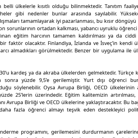
elli ülkelerle kısıtlı olduğu bilinmektedir. Tanıtım faaliye
üpheler gibi nedenler bunlar arasında sayılabilir. Yükse
ışmaları tamamlayarak iyi pazarlanması, bu kısır döngüyü kı
n sorunlarının ortadan kalkması, yabancı uyruklu öğrenci 
 alınan eğitim harcının tamamen kaldırılması ya da cidd
bir faktör olacaktır. Finlandiya, İzlanda ve İsveç’in kendi ü
arcı almadıkları görülmektedir. Benzer bir uygulama ile ü
e 30’u kardeş ya da akraba ülkelerden gelmektedir. Türkçe
 sonra yüzde 9,5’e gerilemiştir. Yurt dışı öğrenci bur
uğu söylenebilir. Oysa Avrupa Birliği, OECD ülkelerinin a
yüzde 25’lerin üzerindedir. Eğitim kalitemizin artırılması
ranı Avrupa Birliği ve OECD ülkelerine yaklaştıracaktır. Bu b
ha fazla öğrenci almayı teşvik eden destekleyici polit
gönderme programını, gerilemesini durdurmanın çarelerin