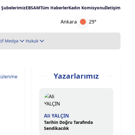
Şubelerimiz
EBSAM
Tüm Haberler
Kadın Komisyonu
İletişim
Ankara
29°
tif Medya
Hukuk
Yazarlarımız
tülenme
Ali YALÇIN
Tarihin Doğru Tarafında
Sendikacılık