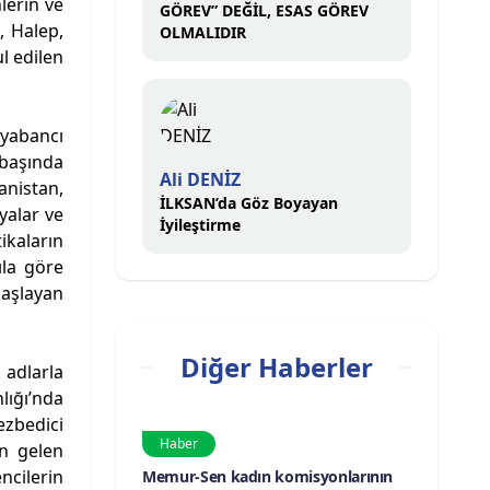
lerin ve
GÖREV” DEĞİL, ESAS GÖREV
, Halep,
OLMALIDIR
l edilen
 yabancı
 başında
Ali DENİZ
anistan,
İLKSAN’da Göz Boyayan
yalar ve
İyileştirme
ikaların
ıla göre
başlayan
Diğer Haberler
 adlarla
lığı’nda
ezbedici
Haber
en gelen
ncilerin
Memur-Sen kadın komisyonlarının