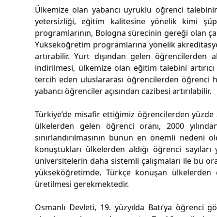
Ülkemize olan yabancı uyruklu öğrenci talebinin b
yetersizliği, eğitim kalitesine yönelik kimi ş
programlarının, Bologna sürecinin gereği olan çal
Yükseköğretim programlarına yönelik akreditasyo
artırabilir. Yurt dışından gelen öğrencilerden
indirilmesi, ülkemize olan eğitim talebini artırıcı 
tercih eden uluslararası öğrencilerden öğrenci h
yabancı öğrenciler açısından cazibesi artırılabilir.
Türkiye’de misafir ettiğimiz öğrencilerden yüzd
ülkelerden gelen öğrenci oranı, 2000 yılından
sınırlandırılmasının bunun en önemli nedeni old
konuştukları ülkelerden aldığı öğrenci sayıları 
üniversitelerin daha sistemli çalışmaları ile bu o
yükseköğretimde, Türkçe konuşan ülkelerden da
üretilmesi gerekmektedir.
Osmanlı Devleti, 19. yüzyılda Batı’ya öğrenci 