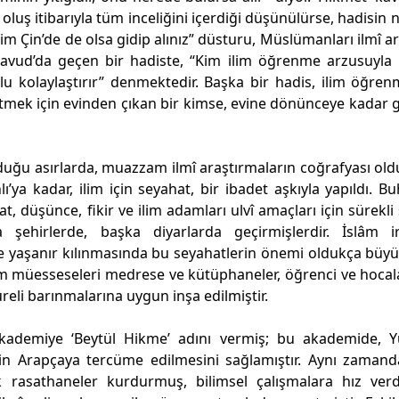
 oluş itibarıyla tüm inceliğini içerdiği düşünülürse, hadisin 
“İlim Çin’de de olsa gidip alınız” düsturu, Müslümanları ilmî a
Davud’da geçen bir hadiste, “Kim ilim öğrenme arzusuyla 
u kolaylaştırır” denmektedir. Başka bir hadis, ilim öğren
e etmek için evinden çıkan bir kimse, evine dönünceye kadar g
duğu asırlarda, muazzam ilmî araştırmaların coğrafyası old
a kadar, ilim için seyahat, bir ibadet aşkıyla yapıldı. Bu
 düşünce, fikir ve ilim adamları ulvî amaçları için sürekli
a şehirlerde, başka diyarlarda geçirmişlerdir. İslâm i
ve yaşanır kılınmasında bu seyahatlerin önemi oldukça büyü
m müesseseleri medrese ve kütüphaneler, öğrenci ve hocal
süreli barınmalarına uygun inşa edilmiştir.
kademiye ‘Beytül Hikme’ adını vermiş; bu akademide, Y
rin Arapçaya tercüme edilmesini sağlamıştır. Aynı zamanda
k rasathaneler kurdurmuş, bilimsel çalışmalara hız verdi