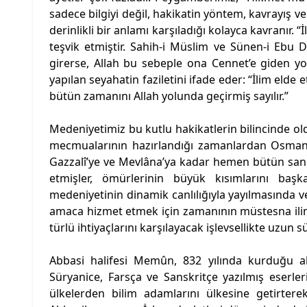
sadece bilgiyi değil, hakikatin yöntem, kavrayış ve
derinlikli bir anlamı karşıladığı kolayca kavranır. 
teşvik etmiştir. Sahih-i Müslim ve Sünen-i Ebu 
girerse, Allah bu sebeple ona Cennet’e giden yol
yapılan seyahatin faziletini ifade eder: “İlim eld
bütün zamanını Allah yolunda geçirmiş sayılır.”
Medeniyetimiz bu kutlu hakikatlerin bilincinde ol
mecmualarının hazırlandığı zamanlardan Osmanlı’y
Gazzalî’ye ve Mevlâna’ya kadar hemen bütün sanat,
etmişler, ömürlerinin büyük kısımlarını başk
medeniyetinin dinamik canlılığıyla yayılmasında 
amaca hizmet etmek için zamanının müstesna ili
türlü ihtiyaçlarını karşılayacak işlevsellikte uzun 
Abbasi halifesi Memûn, 832 yılında kurduğu a
Süryanice, Farsça ve Sanskritçe yazılmış eserle
ülkelerden bilim adamlarını ülkesine getirtere