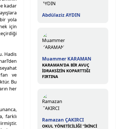
ne kadar
rayışlara
Abdülaziz AYDIN
bir yola
mek için
eçirdiği
u. Hadis
Muammer KARAMAN
harî’den
KARAMAN’DA BİR AVUÇ
 seyahat
İDRAKSİZİN KOPARTTIĞI
rfan ve
FIRTINA
ktür. Bu
arın her
unanca,
, farklı
Ramazan ÇAKIRCI
rmiştir.
OKUL YÖNETİCİLİĞİ “İKİNCİ