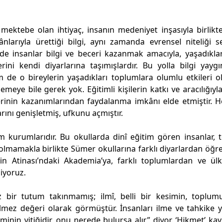
mektebe olan ihtiyaç, insanın medeniyet inşasıyla birlikt
ânlarıyla ürettiği bilgi, aynı zamanda evrensel niteliği s
de insanlar bilgi ve beceri kazanmak amacıyla, yaşadıklar
ini kendi diyarlarına taşımışlardır. Bu yolla bilgi yaygı
de o bireylerin yaşadıkları toplumlara olumlu etkileri o
meye bile gerek yok. Eğitimli kişilerin katkı ve aracılığıyl
erinin kazanımlarından faydalanma imkânı elde etmiştir. H
rını genişletmiş, ufkunu açmıştır.
im kurumlarıdır. Bu okullarda dinî eğitim gören insanlar,
 olmamakla birlikte Sümer okullarına farklı diyarlardan öğre
nin Atinası’ndaki Akademia’ya, farklı toplumlardan ve ül
liyoruz.
z bir tutum takınmamış; ilmî, belli bir kesimin, toplu
ilmez değeri olarak görmüştür. İnsanları ilme ve tahkike 
inin yitiğidir, onu nerede bulursa alır” diyor. ‘Hikmet’ ka