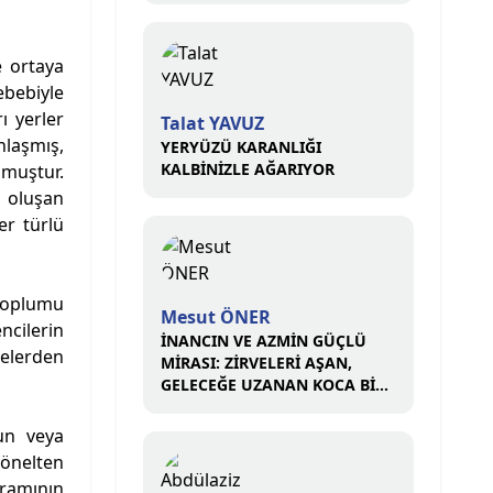
e ortaya
ebebiyle
ı yerler
Talat YAVUZ
nlaşmış,
YERYÜZÜ KARANLIĞI
KALBİNİZLE AĞARIYOR
lmuştur.
a oluşan
er türlü
 toplumu
Mesut ÖNER
ncilerin
İNANCIN VE AZMİN GÜÇLÜ
kelerden
MİRASI: ZİRVELERİ AŞAN,
GELECEĞE UZANAN KOCA BİR
ÇINAR
mun veya
yönelten
vramının