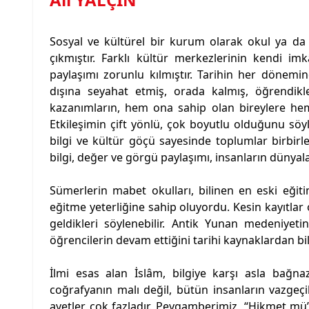
Sosyal ve kültürel bir kurum olarak okul ya da 
çıkmıştır. Farklı kültür merkezlerinin kendi imk
paylaşımı zorunlu kılmıştır. Tarihin her dönemin
dışına seyahat etmiş, orada kalmış, öğrendikler
kazanımların, hem ona sahip olan bireylere hem 
Etkileşimin çift yönlü, çok boyutlu olduğunu söyle
bilgi ve kültür göçü sayesinde toplumlar birbirl
bilgi, değer ve görgü paylaşımı, insanların dünyala
Sümerlerin mabet okulları, bilinen en eski eğit
eğitme yeterliğine sahip oluyordu. Kesin kayıtlar
geldikleri söylenebilir. Antik Yunan medeniyeti
öğrencilerin devam ettiğini tarihi kaynaklardan bi
İlmi esas alan İslâm, bilgiye karşı asla bağna
coğrafyanın malı değil, bütün insanların vazgeç
ayetler çok fazladır. Peygamberimiz, “Hikmet mü’m