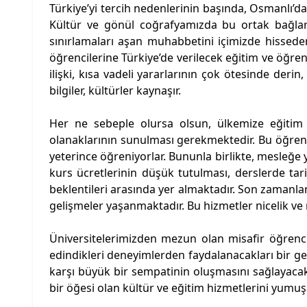
Türkiye’yi tercih nedenlerinin başında, Osmanlı’d
Kültür ve gönül coğrafyamızda bu ortak bağlarla
sınırlamaları aşan muhabbetini içimizde hissede
öğrencilerine Türkiye’de verilecek eğitim ve öğrenim
ilişki, kısa vadeli yararlarının çok ötesinde derin,
bilgiler, kültürler kaynaşır.
Her ne sebeple olursa olsun, ülkemize eğitim 
olanaklarının sunulması gerekmektedir. Bu öğrenc
yeterince öğreniyorlar. Bununla birlikte, mesleğe
kurs ücretlerinin düşük tutulması, derslerde tari
beklentileri arasında yer almaktadır. Son zamanla
gelişmeler yaşanmaktadır. Bu hizmetler nicelik ve ni
Üniversitelerimizden mezun olan misafir öğrenci
edindikleri deneyimlerden faydalanacakları bir ger
karşı büyük bir sempatinin oluşmasını sağlayacak
bir öğesi olan kültür ve eğitim hizmetlerini yumuşa