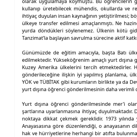
olarak uygulamaya koymuştu. Bu öğrencilerin gö
kullanıp üretebilecek mühendis, okullarda ve r
ihtiyaç duyulan insan kaynağının yetiştirilmesi; böy
ülkeye transfer edilmesi amaçlanmıştı. Ne hazi
yurda döndükleri söylenemez. Ülkenin kötü gidi
Tanzimat’la başlayan savrulma sürecine aktif katkı
Günümüzde de eğitim amacıyla, başta Batı ülke
edilmektedir. Yükseköğrenim amaçlı yurt dışına gid
Kuzey Amerika ülkelerini tercih etmektedirler. 
gönderileceğine ilişkin iyi yapılmış planlama, ül
YÖK ve TÜBİTAK gibi kurumların birlikte ya da De
yurt dışına öğrenci gönderilmesinin daha verimli
Yurt dışına öğrenci gönderilmesinde mer’i ol
şartlarına uyarlanmasına ihtiyaç duyulmaktadır. D
noktaya dikkat çekmek gereklidir. 1973 yılında
Anayasasına göre düzenlendiği, o anayasanın di
hak ve hürriyetlerine herhangi bir atıfta bulunmadı