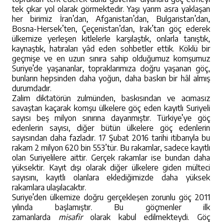
tek çıkar yol olarak görmektedir. Yaşı yarım asra yaklaşan
her birimiz İran’dan, Afganistan’dan, Bulgaristan’dan,
Bosna-Hersek’ten, Çeçenistan’dan, Irak’tan göç ederek
ülkemize yerleşen kitlelerle karşılaştık, onlarla tanıştık,
kaynaştık, hatıraları yâd eden sohbetler ettik. Köklü bir
geçmişe ve en uzun sınıra sahip olduğumuz komşumuz
Suriye’de yaşananlar, topraklarımıza doğru yaşanan göç,
bunların hepsinden daha yoğun, daha baskın bir hâl almış
durumdadır.
Zalim diktatörün zulmünden, baskısından ve acımasız
savaştan kaçarak komşu ülkelere göç eden kayıtlı Suriyeli
sayısı beş milyon sınırına dayanmıştır. Türkiye’ye göç
edenlerin sayısı, diğer bütün ülkelere göç edenlerin
sayısından daha fazladır. 17 Şubat 2016 tarihi itibarıyla bu
rakam 2 milyon 620 bin 553’tür. Bu rakamlar, sadece kayıtlı
olan Suriyelilere aittir. Gerçek rakamlar ise bundan daha
yüksektir. Kayıt dışı olarak diğer ülkelere giden mülteci
sayısını, kayıtlı olanlara eklediğimizde daha yüksek
rakamlara ulaşılacaktır.
Suriye’den ülkemize doğru gerçekleşen zorunlu göç 2011
yılında başlamıştır. Bu göçmenler ilk
zamanlarda
misafir
olarak kabul edilmekteydi. Göç