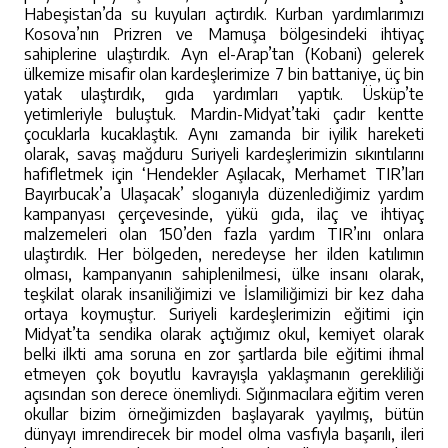
Habeşistan’da su kuyuları açtırdık. Kurban yardımlarımızı
Kosova’nın Prizren ve Mamuşa bölgesindeki ihtiyaç
sahiplerine ulaştırdık. Ayn el-Arap’tan (Kobani) gelerek
ülkemize misafir olan kardeşlerimize 7 bin battaniye, üç bin
yatak ulaştırdık, gıda yardımları yaptık. Üsküp’te
yetimleriyle buluştuk. Mardin-Midyat’taki çadır kentte
çocuklarla kucaklaştık. Aynı zamanda bir iyilik hareketi
olarak, savaş mağduru Suriyeli kardeşlerimizin sıkıntılarını
hafifletmek için ‘Hendekler Aşılacak, Merhamet TIR’ları
Bayırbucak’a Ulaşacak’ sloganıyla düzenlediğimiz yardım
kampanyası çerçevesinde, yükü gıda, ilaç ve ihtiyaç
malzemeleri olan 150’den fazla yardım TIR’ını onlara
ulaştırdık. Her bölgeden, neredeyse her ilden katılımın
olması, kampanyanın sahiplenilmesi, ülke insanı olarak,
teşkilat olarak insaniliğimizi ve İslamiliğimizi bir kez daha
ortaya koymuştur. Suriyeli kardeşlerimizin eğitimi için
Midyat’ta sendika olarak açtığımız okul, kemiyet olarak
belki ilkti ama soruna en zor şartlarda bile eğitimi ihmal
etmeyen çok boyutlu kavrayışla yaklaşmanın gerekliliği
açısından son derece önemliydi. Sığınmacılara eğitim veren
okullar bizim örneğimizden başlayarak yayılmış, bütün
dünyayı imrendirecek bir model olma vasfıyla başarılı, ileri