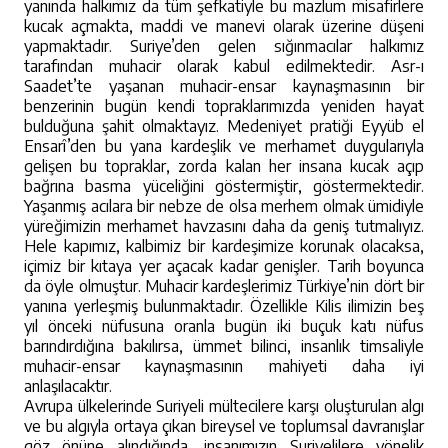
yanında halkımız da tüm şefkatiyle bu mazlum misafirlere
kucak açmakta, maddi ve manevi olarak üzerine düşeni
yapmaktadır. Suriye’den gelen sığınmacılar halkımız
tarafından muhacir olarak kabul edilmektedir. Asr-ı
Saadet’te yaşanan muhacir-ensar kaynaşmasının bir
benzerinin bugün kendi topraklarımızda yeniden hayat
bulduğuna şahit olmaktayız. Medeniyet pratiği Eyyüb el
Ensarî’den bu yana kardeşlik ve merhamet duygularıyla
gelişen bu topraklar, zorda kalan her insana kucak açıp
bağrına basma yüceliğini göstermiştir, göstermektedir.
Yaşanmış acılara bir nebze de olsa merhem olmak ümidiyle
yüreğimizin merhamet havzasını daha da geniş tutmalıyız.
Hele kapımız, kalbimiz bir kardeşimize korunak olacaksa,
içimiz bir kıtaya yer açacak kadar genişler. Tarih boyunca
da öyle olmuştur. Muhacir kardeşlerimiz Türkiye’nin dört bir
yanına yerleşmiş bulunmaktadır. Özellikle Kilis ilimizin beş
yıl önceki nüfusuna oranla bugün iki buçuk katı nüfus
barındırdığına bakılırsa, ümmet bilinci, insanlık timsaliyle
muhacir-ensar kaynaşmasının mahiyeti daha iyi
anlaşılacaktır.
Avrupa ülkelerinde Suriyeli mültecilere karşı oluşturulan algı
ve bu algıyla ortaya çıkan bireysel ve toplumsal davranışlar
göz önüne alındığında, insanımızın Suriyelilere yönelik