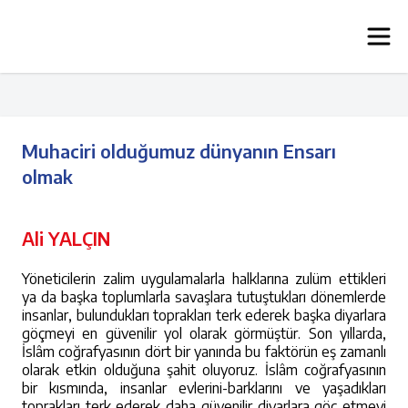
Muhaciri olduğumuz dünyanın Ensarı
olmak
Ali YALÇIN
Yöneticilerin zalim uygulamalarla halklarına zulüm ettikleri
ya da başka toplumlarla savaşlara tutuştukları dönemlerde
insanlar, bulundukları toprakları terk ederek başka diyarlara
göçmeyi en güvenilir yol olarak görmüştür. Son yıllarda,
İslâm coğrafyasının dört bir yanında bu faktörün eş zamanlı
olarak etkin olduğuna şahit oluyoruz. İslâm coğrafyasının
bir kısmında, insanlar evlerini-barklarını ve yaşadıkları
toprakları terk ederek daha güvenilir diyarlara göç etmeyi