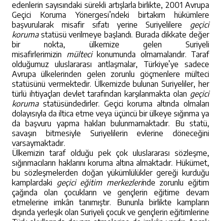
edenlerin sayısındaki sürekli artışlarla birlikte, 2001 Avrupa
Geçici Koruma Yönergesi’ndeki birtakım hükümlere
başvurularak misafir sıfatı yerine Suriyelilere
geçici
koruma
statüsü verilmeye başlandı. Burada dikkate değer
bir nokta, ülkemize gelen Suriyeli
misafirlerimizin
mülteci
konumunda olmamalarıdır. Taraf
olduğumuz uluslararası antlaşmalar, Türkiye’ye sadece
Avrupa ülkelerinden gelen zorunlu göçmenlere mülteci
statüsünü vermektedir. Ülkemizde bulunan Suriyeliler, her
türlü ihtiyaçları devlet tarafından karşılanmakta olan
geçici
koruma
statüsündedirler. Geçici koruma altında olmaları
dolayısıyla da iltica etme veya üçüncü bir ülkeye sığınma ya
da başvuru yapma hakları bulunmamaktadır. Bu statü,
savaşın bitmesiyle Suriyelilerin evlerine döneceğini
varsaymaktadır.
Ülkemizin taraf olduğu pek çok uluslararası sözleşme,
sığınmacıların haklarını koruma altına almaktadır. Hükümet,
bu sözleşmelerden doğan yükümlülükler gereği kurduğu
kamplardaki
geçici eğitim merkezleri
nde zorunlu eğitim
çağında olan çocukların ve gençlerin eğitime devam
etmelerine imkân tanımıştır. Bununla birlikte kampların
dışında yerleşik olan Suriyeli çocuk ve gençlerin eğitimlerine