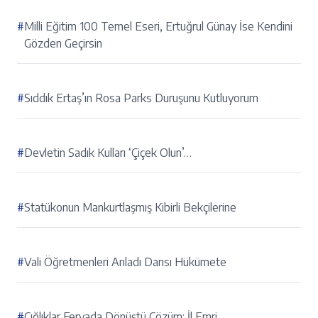
#
Milli Eğitim 100 Temel Eseri, Ertuğrul Günay İse Kendini
Gözden Geçirsin
#
Sıddık Ertaş’ın Rosa Parks Duruşunu Kutluyorum
#
Devletin Sadık Kulları ‘Çiçek Olun’…
#
Statükonun Mankurtlaşmış Kibirli Bekçilerine
#
Vali Öğretmenleri Anladı Darısı Hükümete
#
Çığlıklar Feryada Dönüştü Çözüm: İl Emri