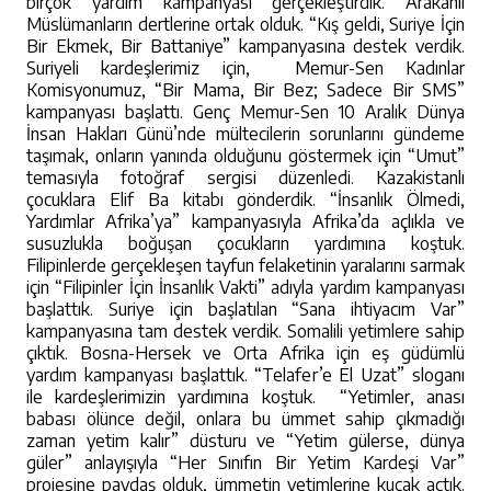
birçok yardım kampanyası gerçekleştirdik. Arakanlı
Müslümanların dertlerine ortak olduk. “Kış geldi, Suriye İçin
Bir Ekmek, Bir Battaniye” kampanyasına destek verdik.
Suriyeli kardeşlerimiz için, Memur-Sen Kadınlar
Komisyonumuz, “Bir Mama, Bir Bez; Sadece Bir SMS”
kampanyası başlattı. Genç Memur-Sen 10 Aralık Dünya
İnsan Hakları Günü’nde mültecilerin sorunlarını gündeme
taşımak, onların yanında olduğunu göstermek için “Umut”
temasıyla fotoğraf sergisi düzenledi. Kazakistanlı
çocuklara Elif Ba kitabı gönderdik. “İnsanlık Ölmedi,
Yardımlar Afrika’ya” kampanyasıyla Afrika’da açlıkla ve
susuzlukla boğuşan çocukların yardımına koştuk.
Filipinlerde gerçekleşen tayfun felaketinin yaralarını sarmak
için “Filipinler İçin İnsanlık Vakti” adıyla yardım kampanyası
başlattık. Suriye için başlatılan “Sana ihtiyacım Var”
kampanyasına tam destek verdik. Somalili yetimlere sahip
çıktık. Bosna-Hersek ve Orta Afrika için eş güdümlü
yardım kampanyası başlattık. “Telafer’e El Uzat” sloganı
ile kardeşlerimizin yardımına koştuk. “Yetimler, anası
babası ölünce değil, onlara bu ümmet sahip çıkmadığı
zaman yetim kalır” düsturu ve “Yetim gülerse, dünya
güler” anlayışıyla “Her Sınıfın Bir Yetim Kardeşi Var”
projesine paydaş olduk, ümmetin yetimlerine kucak açtık.