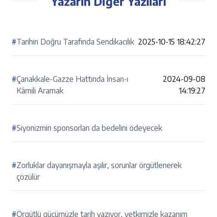
Yazarın Diğer Yazıları
#
Tarihin Doğru Tarafında Sendikacılık
2025-10-15 18:42:27
#
Çanakkale-Gazze Hattında İnsan-ı
2024-09-08
Kâmili Aramak
14:19:27
#
Siyonizmin sponsorları da bedelini ödeyecek
#
Zorluklar dayanışmayla aşılır, sorunlar örgütlenerek
çözülür
#
Örgütlü gücümüzle tarih yazıyor, yetkimizle kazanım