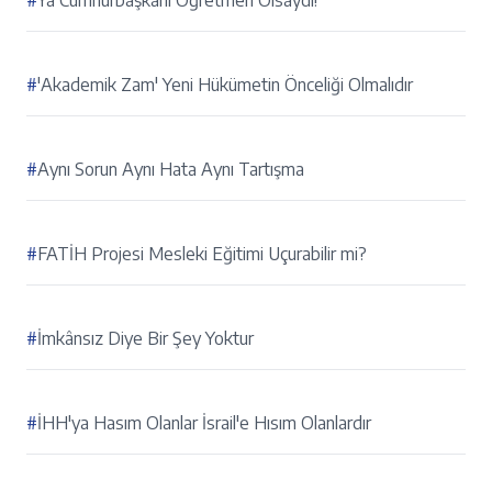
#
Ya Cumhurbaşkanı Öğretmen Olsaydı!
#
'Akademik Zam' Yeni Hükümetin Önceliği Olmalıdır
#
Aynı Sorun Aynı Hata Aynı Tartışma
#
FATİH Projesi Mesleki Eğitimi Uçurabilir mi?
#
İmkânsız Diye Bir Şey Yoktur
#
İHH'ya Hasım Olanlar İsrail'e Hısım Olanlardır