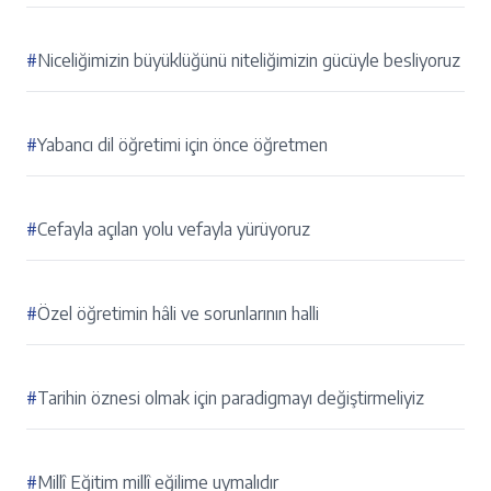
#
Niceliğimizin büyüklüğünü niteliğimizin gücüyle besliyoruz
#
Yabancı dil öğretimi için önce öğretmen
#
Cefayla açılan yolu vefayla yürüyoruz
#
Özel öğretimin hâli ve sorunlarının halli
#
Tarihin öznesi olmak için paradigmayı değiştirmeliyiz
#
Millî Eğitim millî eğilime uymalıdır