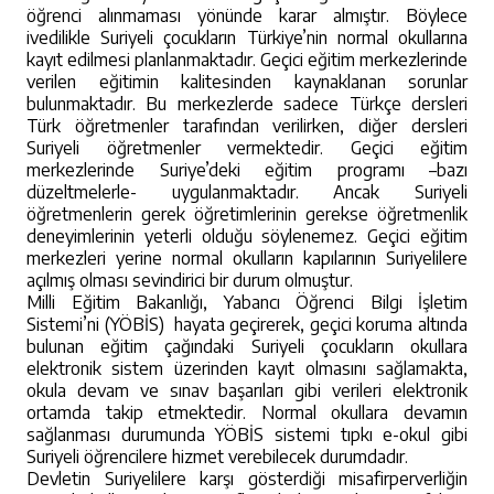
öğrenci alınmaması yönünde karar almıştır. Böylece
ivedilikle Suriyeli çocukların Türkiye’nin normal okullarına
kayıt edilmesi planlanmaktadır. Geçici eğitim merkezlerinde
verilen eğitimin kalitesinden kaynaklanan sorunlar
bulunmaktadır. Bu merkezlerde sadece Türkçe dersleri
Türk öğretmenler tarafından verilirken, diğer dersleri
Suriyeli öğretmenler vermektedir. Geçici eğitim
merkezlerinde Suriye’deki eğitim programı –bazı
düzeltmelerle- uygulanmaktadır. Ancak Suriyeli
öğretmenlerin gerek öğretimlerinin gerekse öğretmenlik
deneyimlerinin yeterli olduğu söylenemez. Geçici eğitim
merkezleri yerine normal okulların kapılarının Suriyelilere
açılmış olması sevindirici bir durum olmuştur.
Milli Eğitim Bakanlığı, Yabancı Öğrenci Bilgi İşletim
Sistemi’ni (YÖBİS) hayata geçirerek, geçici koruma altında
bulunan eğitim çağındaki Suriyeli çocukların okullara
elektronik sistem üzerinden kayıt olmasını sağlamakta,
okula devam ve sınav başarıları gibi verileri elektronik
ortamda takip etmektedir. Normal okullara devamın
sağlanması durumunda YÖBİS sistemi tıpkı e-okul gibi
Suriyeli öğrencilere hizmet verebilecek durumdadır.
Devletin Suriyelilere karşı gösterdiği misafirperverliğin