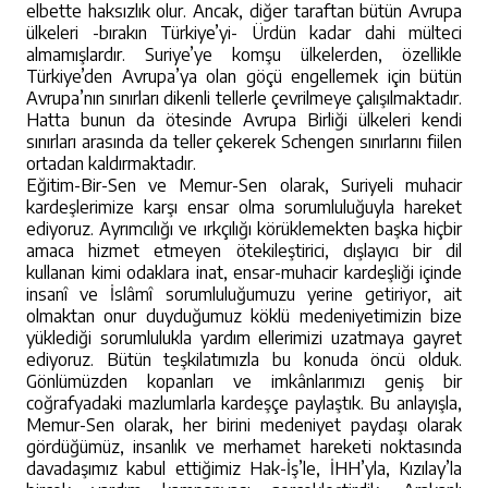
elbette haksızlık olur. Ancak, diğer taraftan bütün Avrupa
ülkeleri -bırakın Türkiye’yi- Ürdün kadar dahi mülteci
almamışlardır. Suriye’ye komşu ülkelerden, özellikle
Türkiye’den Avrupa’ya olan göçü engellemek için bütün
Avrupa’nın sınırları dikenli tellerle çevrilmeye çalışılmaktadır.
Hatta bunun da ötesinde Avrupa Birliği ülkeleri kendi
sınırları arasında da teller çekerek Schengen sınırlarını fiilen
ortadan kaldırmaktadır.
Eğitim-Bir-Sen ve Memur-Sen olarak, Suriyeli muhacir
kardeşlerimize karşı ensar olma sorumluluğuyla hareket
ediyoruz. Ayrımcılığı ve ırkçılığı körüklemekten başka hiçbir
amaca hizmet etmeyen ötekileştirici, dışlayıcı bir dil
kullanan kimi odaklara inat, ensar-muhacir kardeşliği içinde
insanî ve İslâmî sorumluluğumuzu yerine getiriyor, ait
olmaktan onur duyduğumuz köklü medeniyetimizin bize
yüklediği sorumlulukla yardım ellerimizi uzatmaya gayret
ediyoruz. Bütün teşkilatımızla bu konuda öncü olduk.
Gönlümüzden kopanları ve imkânlarımızı geniş bir
coğrafyadaki mazlumlarla kardeşçe paylaştık. Bu anlayışla,
Memur-Sen olarak, her birini medeniyet paydaşı olarak
gördüğümüz, insanlık ve merhamet hareketi noktasında
davadaşımız kabul ettiğimiz Hak-İş’le, İHH’yla, Kızılay’la