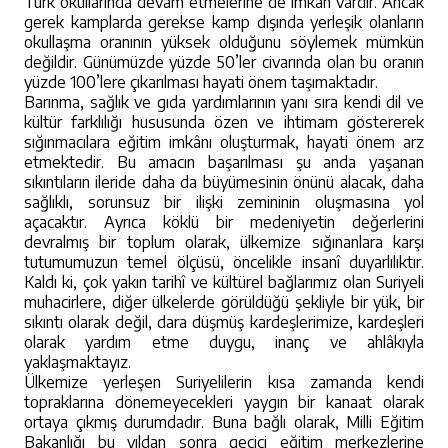
Türk okullarında devam etmelerine de imkân vardır. Ancak
gerek kamplarda gerekse kamp dışında yerleşik olanların
okullaşma oranının yüksek olduğunu söylemek mümkün
değildir. Günümüzde yüzde 50’ler civarında olan bu oranın
yüzde 100’lere çıkarılması hayati önem taşımaktadır.
Barınma, sağlık ve gıda yardımlarının yanı sıra kendi dil ve
kültür farklılığı hususunda özen ve ihtimam göstererek
sığınmacılara eğitim imkânı oluşturmak, hayati önem arz
etmektedir. Bu amacın başarılması şu anda yaşanan
sıkıntıların ileride daha da büyümesinin önünü alacak, daha
sağlıklı, sorunsuz bir ilişki zemininin oluşmasına yol
açacaktır. Ayrıca köklü bir medeniyetin değerlerini
devralmış bir toplum olarak, ülkemize sığınanlara karşı
tutumumuzun temel ölçüsü, öncelikle insanî duyarlılıktır.
Kaldı ki, çok yakın tarihî ve kültürel bağlarımız olan Suriyeli
muhacirlere, diğer ülkelerde görüldüğü şekliyle bir yük, bir
sıkıntı olarak değil, dara düşmüş kardeşlerimize, kardeşleri
olarak yardım etme duygu, inanç ve ahlâkıyla
yaklaşmaktayız.
Ülkemize yerleşen Suriyelilerin kısa zamanda kendi
topraklarına dönemeyecekleri yaygın bir kanaat olarak
ortaya çıkmış durumdadır. Buna bağlı olarak, Milli Eğitim
Bakanlığı bu yıldan sonra geçici eğitim merkezlerine