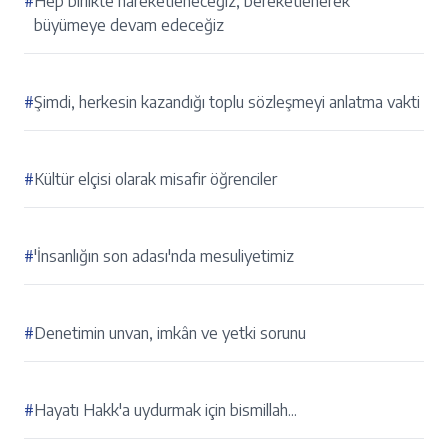
#
Hep birlikte hareketleneceğiz, bereketlenerek
büyümeye devam edeceğiz
#
Şimdi, herkesin kazandığı toplu sözleşmeyi anlatma vakti
#
Kültür elçisi olarak misafir öğrenciler
#
'İnsanlığın son adası'nda mesuliyetimiz
#
Denetimin unvan, imkân ve yetki sorunu
#
Hayatı Hakk'a uydurmak için bismillah...