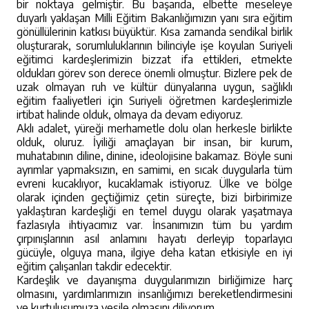
bir noktaya gelmiştir. Bu başarıda, elbette meseleye
duyarlı yaklaşan Milli Eğitim Bakanlığımızın yanı sıra eğitim
gönüllülerinin katkısı büyüktür. Kısa zamanda sendikal birlik
oluşturarak, sorumluluklarının bilinciyle işe koyulan Suriyeli
eğitimci kardeşlerimizin bizzat ifa ettikleri, etmekte
oldukları görev son derece önemli olmuştur. Bizlere pek de
uzak olmayan ruh ve kültür dünyalarına uygun, sağlıklı
eğitim faaliyetleri için Suriyeli öğretmen kardeşlerimizle
irtibat halinde olduk, olmaya da devam ediyoruz.
Aklı adalet, yüreği merhametle dolu olan herkesle birlikte
olduk, oluruz. İyiliği amaçlayan bir insan, bir kurum,
muhatabının diline, dinine, ideolojisine bakamaz. Böyle suni
ayrımlar yapmaksızın, en samimi, en sıcak duygularla tüm
evreni kucaklıyor, kucaklamak istiyoruz. Ülke ve bölge
olarak içinden geçtiğimiz çetin süreçte, bizi birbirimize
yaklaştıran kardeşliği en temel duygu olarak yaşatmaya
fazlasıyla ihtiyacımız var. İnsanımızın tüm bu yardım
çırpınışlarının asıl anlamını hayatı derleyip toparlayıcı
gücüyle, olguya mana, ilgiye deha katan etkisiyle en iyi
eğitim çalışanları takdir edecektir.
Kardeşlik ve dayanışma duygularımızın birliğimize harç
olmasını, yardımlarımızın insanlığımızı bereketlendirmesini
ve kurtuluşumuza vesile olmasını diliyorum.