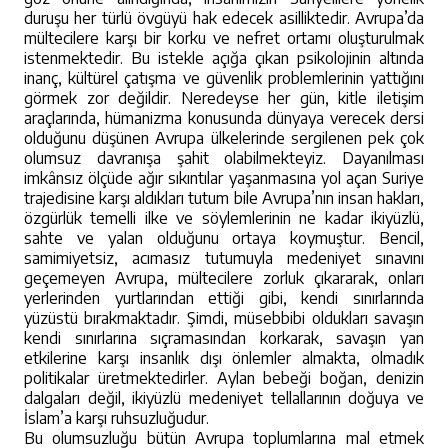
duruşu her türlü övgüyü hak edecek asilliktedir. Avrupa’da
mültecilere karşı bir korku ve nefret ortamı oluşturulmak
istenmektedir. Bu istekle açığa çıkan psikolojinin altında
inanç, kültürel çatışma ve güvenlik problemlerinin yattığını
görmek zor değildir. Neredeyse her gün, kitle iletişim
araçlarında, hümanizma konusunda dünyaya verecek dersi
olduğunu düşünen Avrupa ülkelerinde sergilenen pek çok
olumsuz davranışa şahit olabilmekteyiz. Dayanılması
imkânsız ölçüde ağır sıkıntılar yaşanmasına yol açan Suriye
trajedisine karşı aldıkları tutum bile Avrupa’nın insan hakları,
özgürlük temelli ilke ve söylemlerinin ne kadar ikiyüzlü,
sahte ve yalan olduğunu ortaya koymuştur. Bencil,
samimiyetsiz, acımasız tutumuyla medeniyet sınavını
geçemeyen Avrupa, mültecilere zorluk çıkararak, onları
yerlerinden yurtlarından ettiği gibi, kendi sınırlarında
yüzüstü bırakmaktadır. Şimdi, müsebbibi oldukları savaşın
kendi sınırlarına sıçramasından korkarak, savaşın yan
etkilerine karşı insanlık dışı önlemler almakta, olmadık
politikalar üretmektedirler. Aylan bebeği boğan, denizin
dalgaları değil, ikiyüzlü medeniyet tellallarının doğuya ve
İslam’a karşı ruhsuzluğudur.
Bu olumsuzluğu bütün Avrupa toplumlarına mal etmek