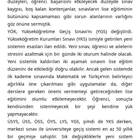
düzeyleri, öğrenci başarısını etkileyecek düzeyde sınav
kaygısı, boş kalan kontenjanlar, sınavların lise eğitiminin
bütününü kapsamaması gibi sorun alanlarının varlığını
göz önüne sermiştik.
YÖK, Yükseköğretime Geçiş Sınavı’nı (YGS) değiştirdi.
Yükseköğretim Kurumları Sınavı (YKS) ismiyle getirilen yeni
sistemin esasları ilan edildi. Yeni sınav, öğrenci ve ailelerin
stresini azaltmak için bir günde iki oturum halinde olacak.
Yeni sistemle kaldırılan iki aşamalı sınavın lise eğitim
düzenini de etkilediği doğru olabilir. Ancak gelen sistemde
ilk kademe sınavında Matematik ve Türkçe’nin belirleyici
ağırlıkla öne çıkarılması gibi uygulamalar da, diğer
derslere gereken önemi vermemeyi getireceğinden lise
eğitimini olumlu etkilemeyecektir. Öğrenci, sonuçta
kendisinden istenmeyecek bir şeyi kendine yük
yapmayacaktır.
ÜSYS, ÜSS, ÖSS, ÖYS, LYS, YGS, şimdi de YKS derken,
merkezi sınav ile üniversiteye geçiş sistemi en az 50 yıllık
bir geçmişe sahiptir. Sık değişikliklerle yeni sistem