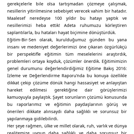
gerekçelerle bile olsa tartışmadan çözmeye çalışmak,
nesillerin yitirilmesine sebebiyet verecek vahim bir hatadır.
Maalesef neredeyse 100 yıldır bu hatayı yaptık ve
nesillerimizi heba ettik! Adeta ruhumuzu körleştiren
saplantılarla, bu hataları hayat biçimine dönüştürdük.
Eğitim-Bir-Sen olarak, kurulduğumuz günden bu yana
insanı ve medeniyet değerlerimizi öne çıkaran özgürlükçü
bir perspektifle eğitimin tüm meselelerini araştırdık,
problemleri ortaya koyduk, çözümler önerdik. Eğitimimizin
genel durumunu değerlendirdiğimiz Eğitime Bakış 2016:
İzleme ve Değerlendirme Raporu’nda bu konuya özellikle
dikkat çekip çözüme dönük hangi hassasiyet ve anlayıştan
hareket edilmesi gerektiğine dair görüşlerimizi
kamuoyuyla paylaştık. Şayet sorunların çözümü konusunda
bu raporlarımız ve eğitimin paydaşlarının görüş ve
önerileri dikkate alınsaydı daha sağlıklı ve sorunsuz bir
yapılanmaya gidilebilirdi.
Her şeye rağmen, ülke ve millet olarak, ruh, varlık ve dünya
realitemize uygun daha sağlıklı ve daha sorunsuz bir