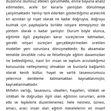
düzenine olumsuz etkileri görülmekte, enine boyuna analiz
edilmeden, acele bir kararla yanlıştan dönülmeye
çalışılmaktadır. Yanlışı terk ederken gösterdiğimiz acelecilik
en azından iyi niyet olarak ne kadar doğruysa, doğruyu
bulmak için paydaşlarla birlikte istişare etmeyişimiz de
yöntem olarak o kadar yanlıştır. Durum böyle olunca,
eğitimle ilgili paydaşları karar süreçlerine katmadan,
gerekli istişari süreçleri gerçekleştirmeden üretilen
modeller yeni sorunlara dönüşmektedir. Bu aksamalar
temelde öncelikle ruhu ve felsefesiyle eğitim davamızdan
ne beklediğimiz, nasıl bir insan ve toplum arzuladığımız
konusunda netleşmemiş olmaktan ve bunlarla bağlantılı
olarak kendi kültür, hayat ve varlık tasavvurumuzu
yeterince denkleme katmamaktan kaynaklanmıştır,
kaynaklanmaktadır.
Milletin varlığı, tasavvuru, idealleri, hayalleri, istiklali ve
istikbali ile doğrudan ilgili olan eğitimin sorunları, anlık
etki ve tepkilerle düzenlenemez. Hele nesnesi, öznesi,
amacı, aracı insan olan eğitim meselelerini en insanî