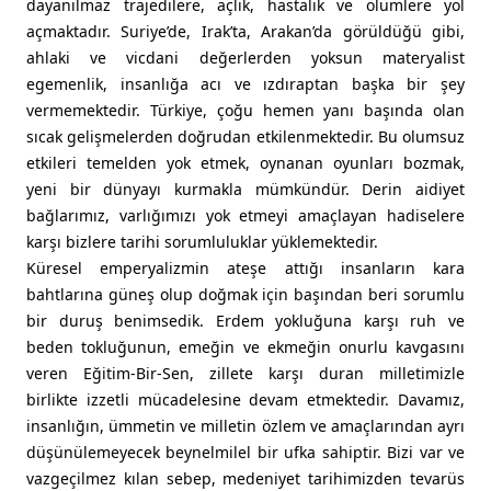
dayanılmaz trajedilere, açlık, hastalık ve ölümlere yol
açmaktadır. Suriye’de, Irak’ta, Arakan’da görüldüğü gibi,
ahlaki ve vicdani değerlerden yoksun materyalist
egemenlik, insanlığa acı ve ızdıraptan başka bir şey
vermemektedir. Türkiye, çoğu hemen yanı başında olan
sıcak gelişmelerden doğrudan etkilenmektedir. Bu olumsuz
etkileri temelden yok etmek, oynanan oyunları bozmak,
yeni bir dünyayı kurmakla mümkündür. Derin aidiyet
bağlarımız, varlığımızı yok etmeyi amaçlayan hadiselere
karşı bizlere tarihi sorumluluklar yüklemektedir.
Küresel emperyalizmin ateşe attığı insanların kara
bahtlarına güneş olup doğmak için başından beri sorumlu
bir duruş benimsedik. Erdem yokluğuna karşı ruh ve
beden tokluğunun, emeğin ve ekmeğin onurlu kavgasını
veren Eğitim-Bir-Sen, zillete karşı duran milletimizle
birlikte izzetli mücadelesine devam etmektedir. Davamız,
insanlığın, ümmetin ve milletin özlem ve amaçlarından ayrı
düşünülemeyecek beynelmilel bir ufka sahiptir. Bizi var ve
vazgeçilmez kılan sebep, medeniyet tarihimizden tevarüs