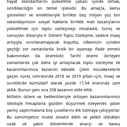
hayat standartlarını yükseltme çabası içinde olmak,
sendikacılığın en temel işlevidir. Bu amaçla, kamu
görevlileri ve emeklileriyle birlikte beş milyon yüz bin
vatandaşımızın sosyal haklarla birlikte mali kazançlarını
yükseltmek için toplu sözleşmeyi imzaladık. Süreç ve
sonuçları itibarıyla 4. Dönem Toplu Sözleşme, sadece maaş
artışıyla sınırlanamayacak boyutta, ülkemizin içinden
geçtiği zor zamanlarda kritik bir aşamayı ifade etmesi
bakımından da önemlidir. Tarihî önemi ilerleyen
zamanlarda çok daha iyi anlaşılacak toplu sözleşme ile
kazanımlarımıza kazanım ekledik. Çetin müzakerelerle
geçen süreç sonrasında 2018 ve 2019 yılları için, maaş ve
ücretlerde kümülatif olarak yüzde 17,54 oranında zam
aldık. Bunun yanı sıra 258 kazanım elde ettik.
Milletin özlem ve beklentileriyle örtüşen kazanımlarımızı
ideolojik hesaplarla gözden düşürmek isteyenler, yalan
yanlış saptırmalarla boş çuvallarını dik tutmaya çalışıyorlar.
Bu samimiyetsiz mutat zevatın etkili ve yetkili oldukları
uzak ve yakın dönemlerde anarşi ve kaosu