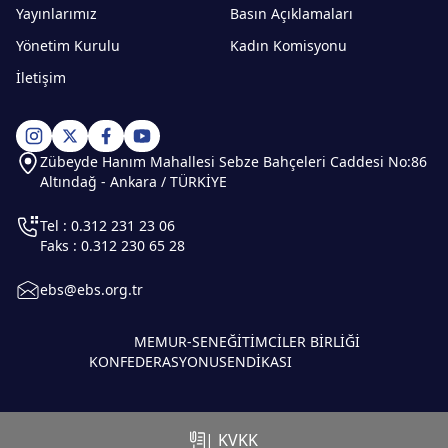
Yayınlarımız
Basın Açıklamaları
Yönetim Kurulu
Kadın Komisyonu
İletişim
Zübeyde Hanım Mahallesi Sebze Bahçeleri Caddesi No:86
Altındağ - Ankara / TÜRKİYE
Tel : 0.312 231 23 06
Faks : 0.312 230 65 28
ebs@ebs.org.tr
MEMUR-SEN
EĞİTİMCİLER BİRLİĞİ
KONFEDERASYONU
SENDİKASI
| KVKK