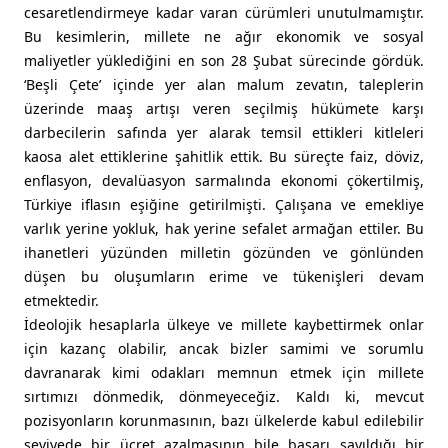
cesaretlendirmeye kadar varan cürümleri unutulmamıştır.
Bu kesimlerin, millete ne ağır ekonomik ve sosyal
maliyetler yüklediğini en son 28 Şubat sürecinde gördük.
‘Beşli Çete’ içinde yer alan malum zevatın, taleplerin
üzerinde maaş artışı veren seçilmiş hükümete karşı
darbecilerin safında yer alarak temsil ettikleri kitleleri
kaosa alet ettiklerine şahitlik ettik. Bu süreçte faiz, döviz,
enflasyon, devalüasyon sarmalında ekonomi çökertilmiş,
Türkiye iflasın eşiğine getirilmişti. Çalışana ve emekliye
varlık yerine yokluk, hak yerine sefalet armağan ettiler. Bu
ihanetleri yüzünden milletin gözünden ve gönlünden
düşen bu oluşumların erime ve tükenişleri devam
etmektedir.
İdeolojik hesaplarla ülkeye ve millete kaybettirmek onlar
için kazanç olabilir, ancak bizler samimi ve sorumlu
davranarak kimi odakları memnun etmek için millete
sırtımızı dönmedik, dönmeyeceğiz. Kaldı ki, mevcut
pozisyonların korunmasının, bazı ülkelerde kabul edilebilir
seviyede bir ücret azalmasının bile başarı sayıldığı bir