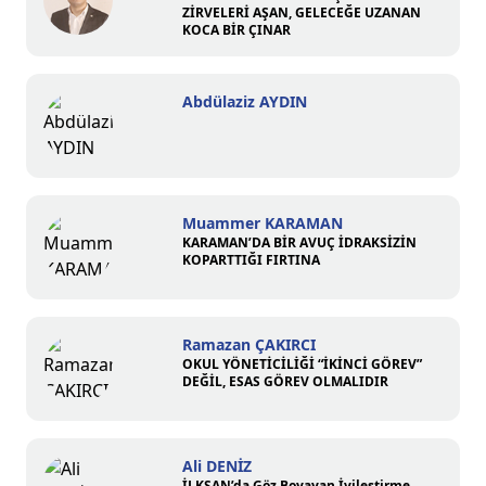
ZİRVELERİ AŞAN, GELECEĞE UZANAN
KOCA BİR ÇINAR
Abdülaziz AYDIN
Muammer KARAMAN
KARAMAN’DA BİR AVUÇ İDRAKSİZİN
KOPARTTIĞI FIRTINA
Ramazan ÇAKIRCI
OKUL YÖNETİCİLİĞİ “İKİNCİ GÖREV”
DEĞİL, ESAS GÖREV OLMALIDIR
Ali DENİZ
İLKSAN’da Göz Boyayan İyileştirme