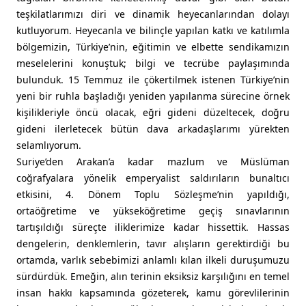
teşkilatlarımızı diri ve dinamik heyecanlarından dolayı
kutluyorum. Heyecanla ve bilinçle yapılan katkı ve katılımla
bölgemizin, Türkiye’nin, eğitimin ve elbette sendikamızın
meselelerini konuştuk; bilgi ve tecrübe paylaşımında
bulunduk. 15 Temmuz ile çökertilmek istenen Türkiye’nin
yeni bir ruhla başladığı yeniden yapılanma sürecine örnek
kişilikleriyle öncü olacak, eğri gideni düzeltecek, doğru
gideni ilerletecek bütün dava arkadaşlarımı yürekten
selamlıyorum.
Suriye’den Arakan’a kadar mazlum ve Müslüman
coğrafyalara yönelik emperyalist saldırıların bunaltıcı
etkisini, 4. Dönem Toplu Sözleşme’nin yapıldığı,
ortaöğretime ve yükseköğretime geçiş sınavlarının
tartışıldığı süreçte iliklerimize kadar hissettik. Hassas
dengelerin, denklemlerin, tavır alışların gerektirdiği bu
ortamda, varlık sebebimizi anlamlı kılan ilkeli duruşumuzu
sürdürdük. Emeğin, alın terinin eksiksiz karşılığını en temel
insan hakkı kapsamında gözeterek, kamu görevlilerinin