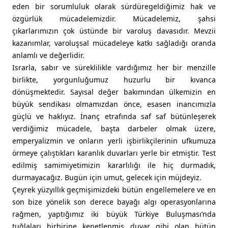
eden bir sorumluluk olarak sürdüregeldiğimiz hak ve
özgürlük mücadelemizdir. Mücadelemiz, şahsi
çıkarlarımızın çok üstünde bir varoluş davasıdır. Mevzii
kazanımlar, varoluşsal mücadeleye katkı sağladığı oranda
anlamlı ve değerlidir.
Israrla, sabır ve süreklilikle vardığımız her bir menzille
birlikte, yorgunluğumuz huzurlu bir kıvanca
dönüşmektedir. Sayısal değer bakımından ülkemizin en
büyük sendikası olmamızdan önce, esasen inancımızla
güçlü ve haklıyız. İnanç etrafında saf saf bütünleşerek
verdiğimiz mücadele, başta darbeler olmak üzere,
emperyalizmin ve onların yerli işbirlikçilerinin ufkumuza
örmeye çalıştıkları karanlık duvarları yerle bir etmiştir. Test
edilmiş samimiyetimizin kararlılığı ile hiç durmadık,
durmayacağız. Bugün için umut, gelecek için müjdeyiz.
Çeyrek yüzyıllık geçmişimizdeki bütün engellemelere ve en
son bize yönelik son derece bayağı algı operasyonlarına
rağmen, yaptığımız iki büyük Türkiye Buluşması’nda
tuğlaları birbirine kenetlenmiş duvar gibi olan bütün