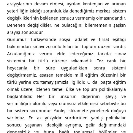
arayışlarının devam etmesi, ayrılan kontenjan ve aranan
yeterliliğin kıldığı zorunlulukla denediğimiz merkezi sistem
değişikliklerinin beklenen sonucu vermemiş olmasındandır.
Denenen değişiklikler, ne bulacağını bilememenin şaşkın
arayışı sonucudur.
Günümüz Türkiye’sinde sosyal adalet ve fırsat eşitliği
bakımından sınavı zorunlu kılan bir toplum düzeni vardır.
Arzuladığımız verimi elde edeceğimiz tarzda sınav
sistemini bir türlü düzene sokamadık. Tez canlı bir
heyecanla bir süre uyguladıktan sonra sistemi
değiştirmemiz, esasen temelde millî eğitim düzenini bir
türlü yerine oturtamayışımızla ilgilidir. O da, başta eğitim
olmak üzere, izlenen temel ülke ve toplum politikalarıyla
bağlantılıdır. Her bir unsurun diğerinin işleyiş ve
verimliliğini olumlu veya olumsuz etkilemesi sebebiyle bu
bir sistem sorunudur. Yanlış istikamete yönelerek doğuya
varılmaz. En az yüzyıldır sürdürülen yanlış politikalar
sonucu yaşanan ideolojik ayrışma, gelir dağılımındaki
dengesizlik ve buna bağlı toplumsal bölümler ve