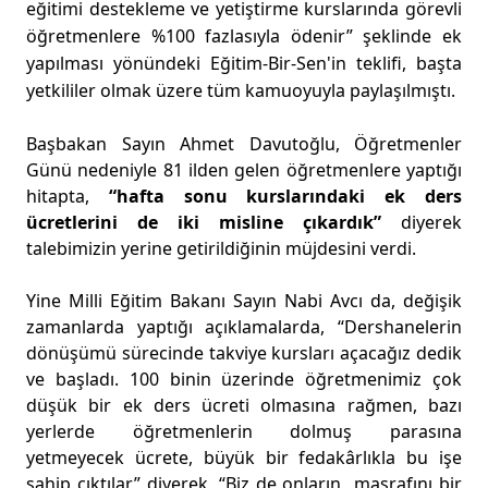
eğitimi destekleme ve yetiştirme kurslarında görevli
öğretmenlere %100 fazlasıyla ödenir” şeklinde ek
yapılması yönündeki Eğitim-Bir-Sen'in teklifi, başta
yetkililer olmak üzere tüm kamuoyuyla paylaşılmıştı.
Başbakan Sayın Ahmet Davutoğlu, Öğretmenler
Günü nedeniyle 81 ilden gelen öğretmenlere yaptığı
hitapta,
“hafta sonu kurslarındaki ek ders
ücretlerini de iki misline çıkardık”
diyerek
talebimizin yerine getirildiğinin müjdesini verdi.
Yine Milli Eğitim Bakanı Sayın Nabi Avcı da, değişik
zamanlarda yaptığı açıklamalarda, “Dershanelerin
dönüşümü sürecinde takviye kursları açacağız dedik
ve başladı. 100 binin üzerinde öğretmenimiz çok
düşük bir ek ders ücreti olmasına rağmen, bazı
yerlerde öğretmenlerin dolmuş parasına
yetmeyecek ücrete, büyük bir fedakârlıkla bu işe
sahip çıktılar” diyerek, “Biz de onların masrafını bir