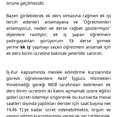
önüne geçilmesidir.
Bazen girilebilecek ek ders olmasına rağmen ek işi
tercih edenleri anlamayana ve ‘Öğretmenleri
anlamıyoruz, neden ek derse rağbet göstermiyor’
diyenlere rastlıyor; ek iş yapan öğretmeni
yadırgayanları görüyorum. Ek derse girmek
yerine
‘ek iş’
yapmayı seçen öğretmeni anlamak için
ek ders birim ücretine bakmak yeterlidir sanırım.
İş-Kur kapsamında meslek edindirme kurslarında
görevli öğretmenlere Aktif İşgücü Hizmetleri
Yönetmeliği gereği MEB tarafından belirlenen ek
ders birim ücretinin iki katını aşmamak üzere eğitici
gideri ücreti ödemeyi öngörerek bu kurslarda mesai
saatleri dışında yaptıkları dersler için saat başına net
19,46 TL’ye kadar ücret ödenebilmekte, örgün ve
yaygın eğitim kurumlarında yarıyıl ve yaz tatillerinde,