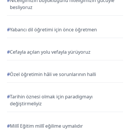
#
Niceliğimizin büyüklüğünü niteliğimizin gücüyle
besliyoruz
#
Yabancı dil öğretimi için önce öğretmen
#
Cefayla açılan yolu vefayla yürüyoruz
#
Özel öğretimin hâli ve sorunlarının halli
#
Tarihin öznesi olmak için paradigmayı
değiştirmeliyiz
#
Millî Eğitim millî eğilime uymalıdır