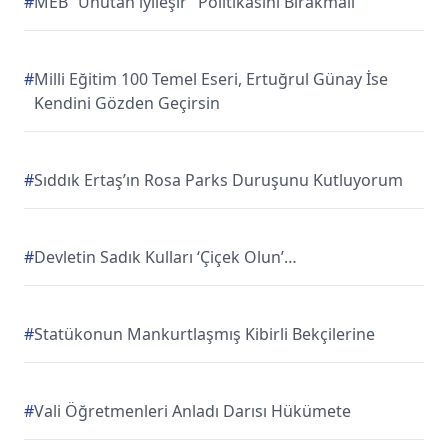
#
MEB “Unutan iyileşir” Politikasını Bırakmalı
#
Milli Eğitim 100 Temel Eseri, Ertuğrul Günay İse
Kendini Gözden Geçirsin
#
Sıddık Ertaş’ın Rosa Parks Duruşunu Kutluyorum
#
Devletin Sadık Kulları ‘Çiçek Olun’…
#
Statükonun Mankurtlaşmış Kibirli Bekçilerine
#
Vali Öğretmenleri Anladı Darısı Hükümete