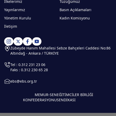
İlkelerimiz
Tüzüğümüz
Yayınlarımız
Basın Açıklamaları
Yönetim Kurulu
Kadın Komisyonu
İletişim
Zübeyde Hanım Mahallesi Sebze Bahçeleri Caddesi No:86
Altındağ - Ankara / TÜRKİYE
Tel : 0.312 231 23 06
Faks : 0.312 230 65 28
ebs@ebs.org.tr
MEMUR-SEN
EĞİTİMCİLER BİRLİĞİ
KONFEDERASYONU
SENDİKASI