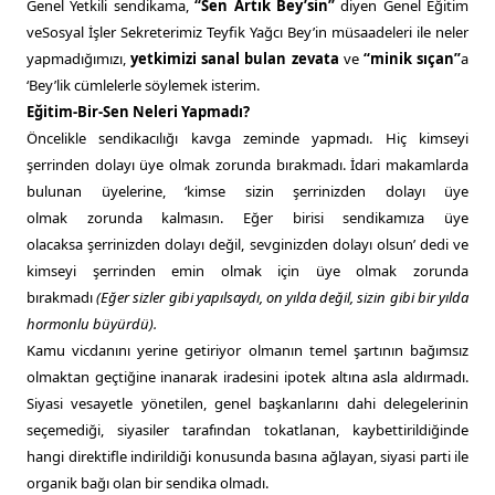
Genel Yetkili sendikama,
“Sen Artık Bey’sin”
diyen Genel Eğitim
veSosyal İşler Sekreterimiz Teyfik Yağcı Bey’in müsaadeleri ile neler
yapmadığımızı,
yetkimizi sanal bulan zevata
ve
“minik sıçan”
a
‘Bey’lik cümlelerle söylemek isterim.
Eğitim-Bir-Sen Neleri Yapmadı?
Öncelikle sendikacılığı kavga zeminde yapmadı. Hiç kimseyi
şerrinden dolayı üye olmak zorunda bırakmadı. İdari makamlarda
bulunan üyelerine, ‘kimse sizin şerrinizden dolayı üye
olmak zorunda kalmasın. Eğer birisi sendikamıza üye
olacaksa şerrinizden dolayı değil, sevginizden dolayı olsun’ dedi ve
kimseyi şerrinden emin olmak için üye olmak zorunda
bırakmadı
(Eğer sizler gibi yapılsaydı, on yılda değil, sizin gibi bir yılda
hormonlu büyürdü).
Kamu vicdanını yerine getiriyor olmanın temel şartının bağımsız
olmaktan geçtiğine inanarak iradesini ipotek altına asla aldırmadı.
Siyasi vesayetle yönetilen, genel başkanlarını dahi delegelerinin
seçemediği, siyasiler tarafından tokatlanan, kaybettirildiğinde
hangi direktifle indirildiği konusunda basına ağlayan, siyasi parti ile
organik bağı olan bir sendika olmadı.