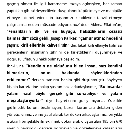
geçmiş olması ile ilgili kararname imzaya açılmışken, her zaman
yaptıkları gibi sözleşmelilerin duygularını köpürtmeye ve manipüle
etmeye hizmet edenlerin başarımızı kendilerine tahvil etmeye
çalışmasına neden müsaade ediyorsunuz’ dedi. Aklıma Eflatun’un,
“
Fenalıkların ilki ve en büyüğü, haksızlıkların cezasız
kalmasıdır”
sözü geldi
.
Joseph Parker
,
“
Çamur atma; hedefini
şaşırır, kirli ellerinle kalıverirsin”
der, fakat kirli elleriyle kalması
gerekenlerin insanların zihnini de kirlettiklerini düşünmeye ve
doğrusu Eflatun’u haklı bulmaya başladım.
İbn-i Sina,
“Kendinin ne olduğunu bilen insan, bazı kendini
bilmezlerin, onun hakkında söylediklerinden
etkilenmez”
derken, sanırım benim gibi düşünmüştü. Söyleyen
kişinin kartvizitine bakıp şaşıran bazı arkadaşlarımız,
“Bu insanlar
yalanı nasıl böyle gerçek gibi sunabiliyor ve yalanı
meşrulaştırıyorlar”
diye hayretlerini gizleyemiyorlar. Özellikle
gidilmedik kurum bırakmayan, bazen kurumlara defaten giden
yöneticilerimiz ve inisiyatif alarak ter döken arkadaşlarımız, on yılda
istikrarlı bir şekilde ilmek ilmek dokunarak oluşturulan 195 bin 670
üyenin haykırdığı gerçeği görmeyen ve gölgelemeye çalışanların