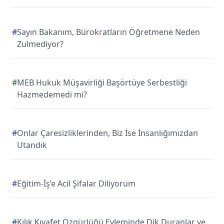
#
Sayın Bakanım, Bürokratların Öğretmene Neden
Zulmediyor?
#
MEB Hukuk Müşavirliği Başörtüye Serbestliği
Hazmedemedi mi?
#
Onlar Çaresizliklerinden, Biz İse İnsanlığımızdan
Utandık
#
Eğitim-İş’e Acil Şifalar Diliyorum
#
Kılık Kıyafet Özgürlüğü Eyleminde Dik Duranlar ve