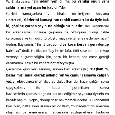
W. Shakspeare,
“Bir adam yenildi mi, bu yenilgi onun yeni
saldırılarına yol açan bir kapıdır”
der.
Gözleri kamaşanlara ve idraki körelmişlere Mevlana
Hazretleri,
“Gözlerini kamaştıran renkli camları kır da öyle bak
ki, gözüne çarpan şeyin ne olduğunu bilesin”
der. Geçenlerde
bir arkadaşıma, ‘gözüne çarpanın ne olduğunu bildiği halde
çarpıtmaya ve kirli gürültü oluşturmaya yeltenene ne demek lazım’
dedim. Başkanım,
“Bir it ürüyor diye koca kervan geri dönüp
bakmaz”
dedi. Hakikaten ‘Bey’lik bir laftı. Kirli sese dönüp cevap
vermeyi düşünmediğim için, sözü bir kenara not etme gereği
duymadım. Keşke bir kenara not etseymişim…
Çarşamba günüydü sanırım, arayan bazı arkadaşlar,
“Başkanım,
başarımızı sanal olarak adlandıran ve çamur çalmaya çalışan
yazıyı okudunuz mu”
diye sordular. Ben de, ‘hazımsızlığın sonu
saygısızlıktır. Bu kadar şişkinlikten sonra
bazı seslerin çıkması doğaldır, bu beklediğimiz şeydir.Türkiye’nin en
büyük örgütlü yapısı, dönüp sese bakmamalı’ dedim. Bu kanaatimi
korurken, hafta sonu arayan bir dostum, ‘mücadelemizin amacına
ulaşması ve emeklerimiz neticesinde sözleşmelilerin kadroya