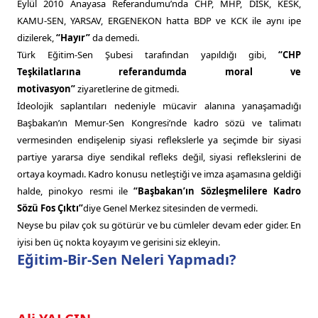
Eylül 2010 Anayasa Referandumu’nda CHP, MHP, DİSK, KESK,
KAMU-SEN, YARSAV, ERGENEKON hatta BDP ve KCK ile aynı ipe
dizilerek,
“Hayır”
da demedi.
Türk Eğitim-Sen Şubesi tarafından yapıldığı gibi,
“CHP
Teşkilatlarına referandumda moral ve
motivasyon”
ziyaretlerine de gitmedi.
İdeolojik saplantıları nedeniyle mücavir alanına yanaşamadığı
Başbakan’ın Memur-Sen Kongresi’nde kadro sözü ve talimatı
vermesinden endişelenip siyasi reflekslerle ya seçimde bir siyasi
partiye yararsa diye sendikal refleks değil, siyasi reflekslerini de
ortaya koymadı. Kadro konusu netleştiği ve imza aşamasına geldiği
halde, pinokyo resmi ile
“Başbakan’ın Sözleşmelilere Kadro
Sözü Fos Çıktı”
diye Genel Merkez sitesinden de vermedi.
Neyse bu pilav çok su götürür ve bu cümleler devam eder gider. En
iyisi ben üç nokta koyayım ve gerisini siz ekleyin.
Eğitim-Bir-Sen Neleri Yapmadı?