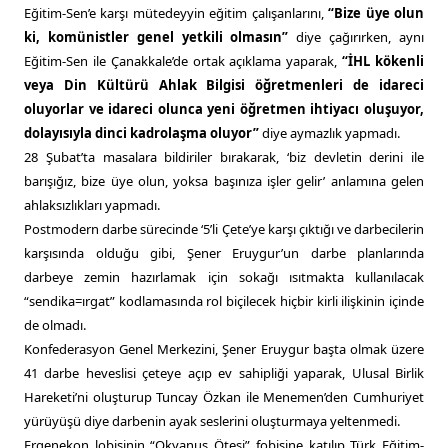
Eğitim-Sen’e karşı mütedeyyin eğitim çalışanlarını,
“Bize üye olun
ki, komünistler genel yetkili olmasın”
diye çağırırken, aynı
Eğitim-Sen ile Çanakkale’de ortak açıklama yaparak,
“İHL kökenli
veya Din Kültürü Ahlak Bilgisi öğretmenleri de idareci
oluyorlar ve idareci olunca yeni öğretmen ihtiyacı oluşuyor,
dolayısıyla dinci kadrolaşma oluyor”
diye aymazlık yapmadı.
28 Şubat’ta masalara bildiriler bırakarak, ‘biz devletin derini ile
barışığız, bize üye olun, yoksa başınıza işler gelir’ anlamına gelen
ahlaksızlıkları yapmadı.
Postmodern darbe sürecinde ‘5’li Çete’ye karşı çıktığı ve darbecilerin
karşısında olduğu gibi, Şener Eruygur’un darbe planlarında
darbeye zemin hazırlamak için sokağı ısıtmakta kullanılacak
“sendika=ırgat” kodlamasında rol biçilecek hiçbir kirli ilişkinin içinde
de olmadı.
Konfederasyon Genel Merkezini, Şener Eruygur başta olmak üzere
41 darbe heveslisi çeteye açıp ev sahipliği yaparak, Ulusal Birlik
Hareketi’ni oluşturup Tuncay Özkan ile Menemen’den Cumhuriyet
yürüyüşü diye darbenin ayak seslerini oluşturmaya yeltenmedi.
Ergenekon lobisinin “Okyanus Ötesi” fobisine katılıp Türk Eğitim-