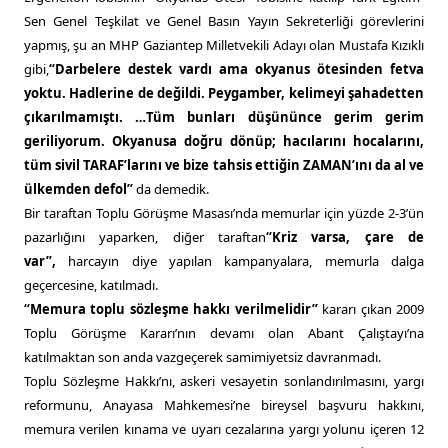
Sen Genel Teşkilat ve Genel Basın Yayın Sekreterliği görevlerini
yapmış, şu an MHP Gaziantep Milletvekili Adayı olan Mustafa Kızıklı
gibi,
“Darbelere destek vardı ama okyanus ötesinden fetva
yoktu. Hadlerine de değildi. Peygamber, kelimeyi şahadetten
çıkarılmamıştı. …Tüm bunları düşününce gerim gerim
geriliyorum. Okyanusa doğru dönüp; hacılarını hocalarını,
tüm sivil TARAF’larını ve bize tahsis ettiğin ZAMAN’ını da al ve
ülkemden defol”
da demedik.
Bir taraftan Toplu Görüşme Masası’nda memurlar için yüzde 2-3’ün
pazarlığını yaparken, diğer taraftan
“Kriz varsa, çare de
var”,
harcayın diye yapılan kampanyalara, memurla dalga
geçercesine, katılmadı.
“Memura toplu sözleşme hakkı verilmelidir”
kararı çıkan 2009
Toplu Görüşme Kararı’nın devamı olan Abant Çalıştayı’na
katılmaktan son anda vazgeçerek samimiyetsiz davranmadı.
Toplu Sözleşme Hakkı’nı, askeri vesayetin sonlandırılmasını, yargı
reformunu, Anayasa Mahkemesi’ne bireysel başvuru hakkını,
memura verilen kınama ve uyarı cezalarına yargı yolunu içeren 12