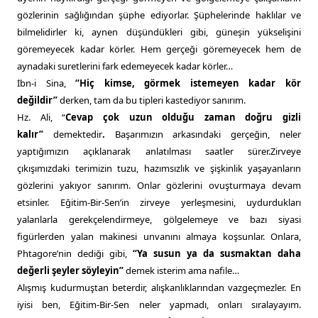
gözlerinin sağlığından şüphe ediyorlar. Şüphelerinde haklılar ve
bilmelidirler ki, aynen düşündükleri gibi, güneşin yükselişini
göremeyecek kadar körler. Hem gerçeği göremeyecek hem de
aynadaki suretlerini fark edemeyecek kadar körler…
İbn-i Sina,
“Hiç kimse, görmek istemeyen kadar kör
değildir”
derken, tam da bu tipleri kastediyor sanırım.
Hz. Ali, “
Cevap çok uzun olduğu zaman doğru gizli
kalır”
demektedir
.
Başarımızın arkasındaki gerçeğin, neler
yaptığımızın açıklanarak anlatılması saatler sürer.Zirveye
çıkışımızdaki terimizin tuzu, hazımsızlık ve şişkinlik yaşayanların
gözlerini yakıyor sanırım. Onlar gözlerini ovuşturmaya devam
etsinler. Eğitim-Bir-Sen’in zirveye yerleşmesini, uydurdukları
yalanlarla gerekçelendirmeye, gölgelemeye ve bazı siyasi
figürlerden yalan makinesi unvanını almaya koşsunlar. Onlara,
Phtagore’nin dediği gibi,
“Ya susun ya da susmaktan daha
değerli şeyler söyleyin”
demek isterim ama nafile…
Alışmış kudurmuştan beterdir, alışkanlıklarından vazgeçmezler. En
iyisi ben, Eğitim-Bir-Sen neler yapmadı, onları sıralayayım.