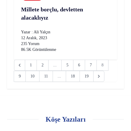
Millete borçlu, devletten
alacaklıyız
Yazar : Ali Yalçın
12 Aralık, 2023
235 Yorum
86.5K Görüntülenme
1
2
...
5
6
7
8
9
10
11
...
18
19
Köşe Yazıları