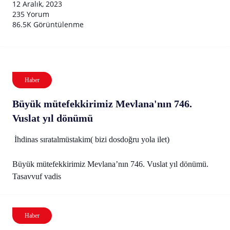
12 Aralık, 2023
235 Yorum
86.5K Görüntülenme
Haber
Büyük mütefekkirimiz Mevlana'nın 746.
Vuslat yıl dönümü
İhdinas sıratalmüstakim( bizi dosdoğru yola ilet)
Büyük mütefekkirimiz Mevlana’nın 746. Vuslat yıl dönümü.
Tasavvuf vadis
Haber