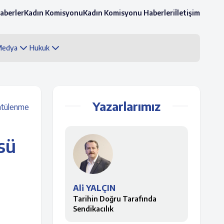
aberler
Kadın Komisyonu
Kadın Komisyonu Haberleri
İletişim
 Medya
Hukuk
Yazarlarımız
ntülenme
sü
Ali YALÇIN
Tarihin Doğru Tarafında
Sendikacılık