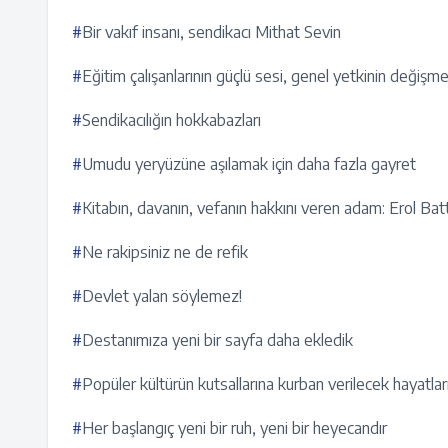
#
Bir vakıf insanı, sendikacı Mithat Sevin
#
Eğitim çalışanlarının güçlü sesi, genel yetkinin değişm
#
Sendikacılığın hokkabazları
#
Umudu yeryüzüne aşılamak için daha fazla gayret
#
Kitabın, davanın, vefanın hakkını veren adam: Erol Bat
#
Ne rakipsiniz ne de refik
#
Devlet yalan söylemez!
#
Destanımıza yeni bir sayfa daha ekledik
#
Popüler kültürün kutsallarına kurban verilecek hayatla
#
Her başlangıç yeni bir ruh, yeni bir heyecandır