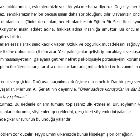
kazandıklarımızla, eylemlerimizle yeni bir yıla merhaba diyoruz. Geçen yıl her b
z, sendikamızın her bir öncüsü işinin daha zor olduğunu bilir. Davamızın öncü
di olanlardır. Çünkü derdi olan, hedefi olan her bir Eğitim-Bir-Senli öncü ay
ksiyoner insan adalet adına, hakikat adına insanlığa umuttur. Bu öncüler,
rev bilirler.
erleri esas alarak sendikacılık yapar. Özlük ve özgürlük mücadelesini sağduyu
 özüne dokunarak çözüm arar. Yeni yaklaşımlar geliştirip kucaklayıcı ve kuşatı
um hassasiyetlerini galeyana getiren nefret psikolojisiyle potansiyelini korum
plum öncülerinin karşı tarafta duranlardan farkı, mücadeleleri ve kazanımları 
k edici ve geçicidir. Doğruya, kaçınılmaz değişime direnmektir. Dar bir çerçev
yaşarlar. Merhum Ali Şeriati’nin deyimiyle, “
Onlar sadece konuşurlar ve dar b
 ortaya çıkmaz.”
uşturmaz. Bu nedenle onların tümünü toplasanız BİR etmezler. Bir, söylemin 
nanların durumu; söylemleri gerçeklerini, gerçekleri söylemlerini yalanlar.
çinde çıkar unsurunun bulunduğu yalandır.
problem zor düzelir. Teyyo Emmi ülkemizde bunun klişeleşmiş bir örneğidir.