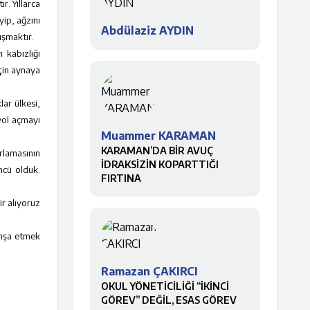
r. Yıllarca
ip, ağzını
Abdülaziz AYDIN
ışmaktır.
 kabızlığı
için aynaya
ar ülkesi,
yol açmayı
Muammer KARAMAN
KARAMAN’DA BİR AVUÇ
rlamasının
İDRAKSİZİN KOPARTTIĞI
ncü olduk.
FIRTINA
ir alıyoruz
 inşa etmek
Ramazan ÇAKIRCI
OKUL YÖNETİCİLİĞİ “İKİNCİ
GÖREV” DEĞİL, ESAS GÖREV