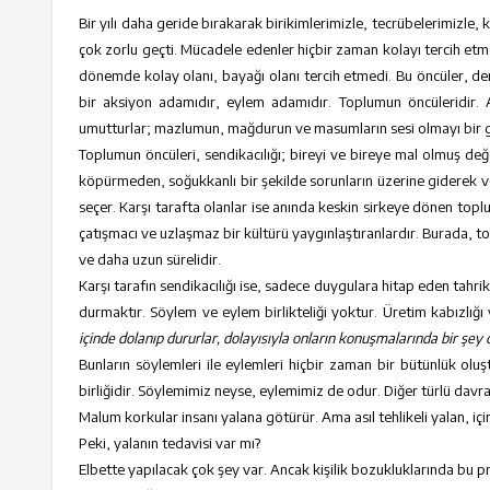
Bir yılı daha geride bırakarak birikimlerimizle, tecrübelerimizle, 
çok zorlu geçti. Mücadele edenler hiçbir zaman kolayı tercih etme
dönemde kolay olanı, bayağı olanı tercih etmedi. Bu öncüler, der
bir aksiyon adamıdır, eylem adamıdır. Toplumun öncüleridir. A
umutturlar; mazlumun, mağdurun ve masumların sesi olmayı bir gö
Toplumun öncüleri, sendikacılığı; bireyi ve bireye mal olmuş değ
köpürmeden, soğukkanlı bir şekilde sorunların üzerine giderek ve
seçer. Karşı tarafta olanlar ise anında keskin sirkeye dönen topl
çatışmacı ve uzlaşmaz bir kültürü yaygınlaştıranlardır. Burada, to
ve daha uzun sürelidir.
Karşı tarafın sendikacılığı ise, sadece duygulara hitap eden tahri
durmaktır. Söylem ve eylem birlikteliği yoktur. Üretim kabızlığı 
içinde dolanıp dururlar, dolayısıyla onların konuşmalarında bir şey
Bunların söylemleri ile eylemleri hiçbir zaman bir bütünlük ol
birliğidir. Söylemimiz neyse, eylemimiz de odur. Diğer türlü davra
Malum korkular insanı yalana götürür. Ama asıl tehlikeli yalan, i
Peki, yalanın tedavisi var mı?
Elbette yapılacak çok şey var. Ancak kişilik bozukluklarında bu 