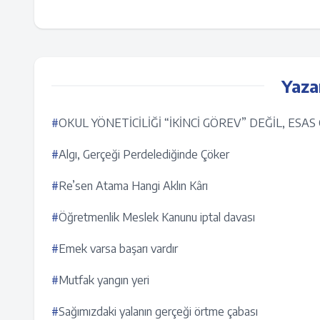
Yaza
#
OKUL YÖNETİCİLİĞİ “İKİNCİ GÖREV” DEĞİL, ESA
#
Algı, Gerçeği Perdelediğinde Çöker
#
Re’sen Atama Hangi Aklın Kârı
#
Öğretmenlik Meslek Kanunu iptal davası
#
Emek varsa başarı vardır
#
Mutfak yangın yeri
#
Sağımızdaki yalanın gerçeği örtme çabası