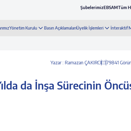
Şubelerimiz
EBSAM
Tüm H
arımız
Yönetim Kurulu
Basın Açıklamaları
Üyelik İşlemleri
İnteraktif
Yazar : Ramazan ÇAKIRCI
79841 Görü
Yılda da İnşa Sürecinin Öncü