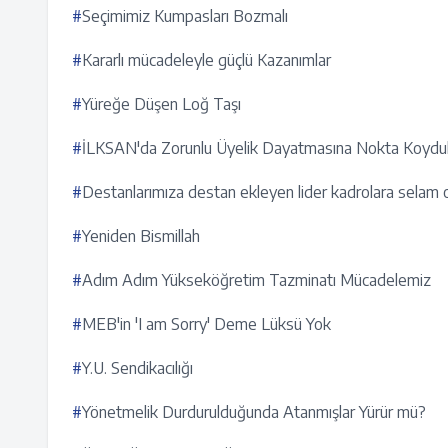
#
Seçimimiz Kumpasları Bozmalı
#
Kararlı mücadeleyle güçlü Kazanımlar
#
Yüreğe Düşen Loğ Taşı
#
İLKSAN'da Zorunlu Üyelik Dayatmasına Nokta Koydu
#
Destanlarımıza destan ekleyen lider kadrolara selam 
#
Yeniden Bismillah
#
Adım Adım Yükseköğretim Tazminatı Mücadelemiz
#
MEB'in 'I am Sorry' Deme Lüksü Yok
#
Y.U. Sendikacılığı
#
Yönetmelik Durdurulduğunda Atanmışlar Yürür mü?