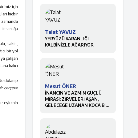
irimiz için
leri hiçbir
nı zamanda
 insanlığa
Talat YAVUZ
YERYÜZÜ KARANLIĞI
lu, sakin,
KALBİNİZLE AĞARIYOR
cı bir yol
aya çalışan
daha kalıcı
ede dolanıp
Mesut ÖNER
ir çerçeve
İNANCIN VE AZMİN GÜÇLÜ
MİRASI: ZİRVELERİ AŞAN,
ve eylemin
GELECEĞE UZANAN KOCA BİR
ÇINAR