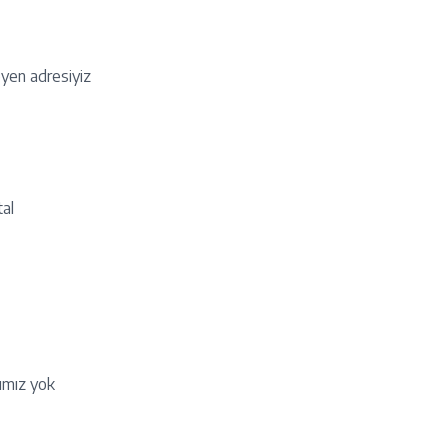
eyen adresiyiz
tal
rımız yok