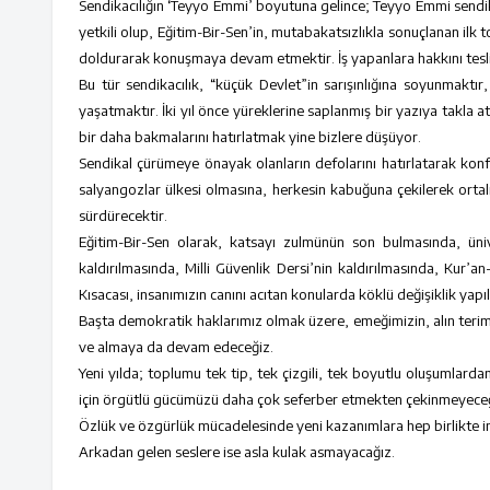
Sendikacılığın ‘Teyyo Emmi’ boyutuna gelince; Teyyo Emmi sendikacı
yetkili olup, Eğitim-Bir-Sen’in, mutabakatsızlıkla sonuçlanan i
doldurarak konuşmaya devam etmektir. İş yapanlara hakkını tesli
Bu tür sendikacılık, “küçük Devlet”in sarışınlığına soyunmaktır
yaşatmaktır. İki yıl önce yüreklerine saplanmış bir yazıya takla at
bir daha bakmalarını hatırlatmak yine bizlere düşüyor.
Sendikal çürümeye önayak olanların defolarını hatırlatarak kon
salyangozlar ülkesi olmasına, herkesin kabuğuna çekilerek orta
sürdürecektir.
Eğitim-Bir-Sen olarak, katsayı zulmünün son bulmasında, üniv
kaldırılmasında, Milli Güvenlik Dersi’nin kaldırılmasında, Kur’
Kısacası, insanımızın canını acıtan konularda köklü değişiklik yapı
Başta demokratik haklarımız olmak üzere, emeğimizin, alın terimiz
ve almaya da devam edeceğiz.
Yeni yılda; toplumu tek tip, tek çizgili, tek boyutlu oluşumlarda
için örgütlü gücümüzü daha çok seferber etmekten çekinmeyeceğ
Özlük ve özgürlük mücadelesinde yeni kazanımlara hep birlikte i
Arkadan gelen seslere ise asla kulak asmayacağız.