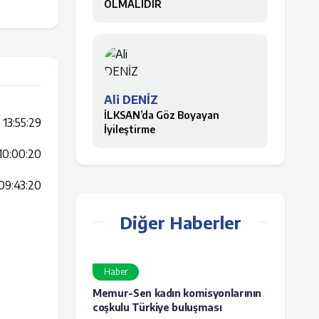
OLMALIDIR
Ali DENİZ
İLKSAN’da Göz Boyayan
13:55:29
İyileştirme
10:00:20
09:43:20
Diğer Haberler
Haber
Memur-Sen kadın komisyonlarının
coşkulu Türkiye buluşması