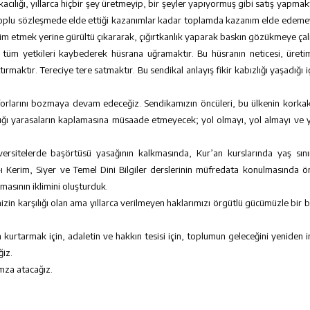
lığı, yıllarca hiçbir şey üretmeyip, bir şeyler yapıyormuş gibi satış yapmaktı
lk toplu sözleşmede elde ettiği kazanımlar kadar toplamda kazanım elde edemey
m etmek yerine gürültü çıkararak, çığırtkanlık yaparak baskın gözükmeye çal
, tüm yetkileri kaybederek hüsrana uğramaktır. Bu hüsranın neticesi, üretim
tırmaktır. Tereciye tere satmaktır. Bu sendikal anlayış fikir kabızlığı yaşadığı 
forlarını bozmaya devam edeceğiz. Sendikamızın öncüleri, bu ülkenin korkakl
lığı yarasaların kaplamasına müsaade etmeyecek; yol olmayı, yol almayı ve 
ersitelerde başörtüsü yasağının kalkmasında, Kur’an kurslarında yaş sını
an-ı Kerim, Siyer ve Temel Dini Bilgiler derslerinin müfredata konulmasında ö
lmasının iklimini oluşturduk.
in karşılığı olan ama yıllarca verilmeyen haklarımızı örgütlü gücümüzle bir b
n kurtarmak için, adaletin ve hakkın tesisi için, toplumun geleceğini yeniden
iz.
mza atacağız.