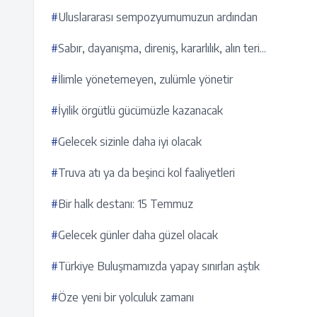
#
Uluslararası sempozyumumuzun ardından
#
Sabır, dayanışma, direniş, kararlılık, alın teri...
#
İlimle yönetemeyen, zulümle yönetir
#
İyilik örgütlü gücümüzle kazanacak
#
Gelecek sizinle daha iyi olacak
#
Truva atı ya da beşinci kol faaliyetleri
#
Bir halk destanı: 15 Temmuz
#
Gelecek günler daha güzel olacak
#
Türkiye Buluşmamızda yapay sınırları aştık
#
Öze yeni bir yolculuk zamanı