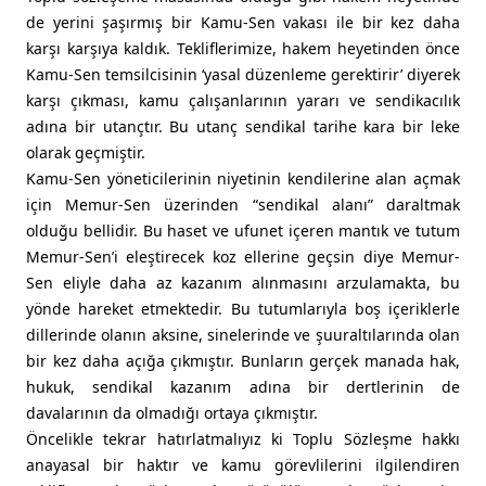
de yerini şaşırmış bir Kamu-Sen vakası ile bir kez daha
karşı karşıya kaldık. Tekliflerimize, hakem heyetinden önce
Kamu-Sen temsilcisinin ‘yasal düzenleme gerektirir’ diyerek
karşı çıkması, kamu çalışanlarının yararı ve sendikacılık
adına bir utançtır. Bu utanç sendikal tarihe kara bir leke
olarak geçmiştir.
Kamu-Sen yöneticilerinin niyetinin kendilerine alan açmak
için Memur-Sen üzerinden “sendikal alanı” daraltmak
olduğu bellidir. Bu haset ve ufunet içeren mantık ve tutum
Memur-Sen’i eleştirecek koz ellerine geçsin diye Memur-
Sen eliyle daha az kazanım alınmasını arzulamakta, bu
yönde hareket etmektedir. Bu tutumlarıyla boş içeriklerle
dillerinde olanın aksine, sinelerinde ve şuuraltılarında olan
bir kez daha açığa çıkmıştır. Bunların gerçek manada hak,
hukuk, sendikal kazanım adına bir dertlerinin de
davalarının da olmadığı ortaya çıkmıştır.
Öncelikle tekrar hatırlatmalıyız ki Toplu Sözleşme hakkı
anayasal bir haktır ve kamu görevlilerini ilgilendiren