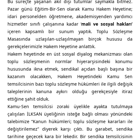
Bu süreçte yaşanan akıl dışı tutumlar saymakla bitmez.
Pazar günü Eğitim-Bir-Sen olarak Kamu Hakem Heyetine;
idari personelden öğretmene, akademisyenden yardımcı
hizmetler sınıfı çalışanına kadar ‘
mali ve sosyal hakları’
içeren kapsamlı bir sunum yaptık. Toplu Sözleşme
Masasında uzlaşılan-uzlaşılmayan birçok hususu da
gerekçelerimizle Hakem Heyetine anlattık.
Hakem heyetinde en üst sosyal diyalog mekanizması olan
toplu sözleşmenin normlar hiyerarşisindeki konumu
hususunda ikna etmek, sendikal açıdan başlı başına bir
kazanım olacakken, Hakem Heyetindeki Kamu Sen
temsilcisinin bazı toplu sözleşme hükümleri ile ilgili değişik
taleplerinin kanuna aykırı olduğu gerekçesiyle itiraz
ettiğine şahit olduk.
Kamu-Sen temsilcisi zoraki üyelikle ayakta tutulmaya
çalışılan İLKSAN üyeliğinin isteğe bağlı olması yönündeki
talebimize “Kanun hükümleri; toplu sözleşme kararları ile
değiştirilemez” diyerek karşı çıktı. Bu garabet, sendika
tarihine geçecek kara bir lekedir. Bir sendika temsilcisinin