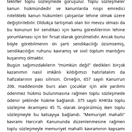
teklifler toplu sözleşmede görüşülür. Toplu sözleşmeler
kanun hükmündedir ve kanunlarda nispi emredici
nitelikteki kanun hükümleri çalışanlar lehine olmak üzere
değiştirilebilir. Oldukça tartışmalı olan bir mevzu olması da
bu konunun bir sendikacı için kamu görevlilerinin lehine
yorumlaması için bir fırsat olarak görülmelidir. Ancak bunu
böyle görebilmenin ön şartı sendikacılığı özümsemiş,
sendikacılığın ruhunu kavramış ve sivil toplum mantığını
kuşanmış olmaktır.
Bugün sağımızdakilerin “mümkün değil” dedikleri birçok
kazanımın nasıl imkânlı kıldığımızı hatırlatalım da
hafızalarının pası silinsin. Örneğin, 657 sayılı Kanun’un
206. maddesinde burs alan çocuklar için aile yardımı
ödenmez hükmü bulunmasına rağmen toplu sözleşmede
ödenir şeklinde hükme bağlandı. 375 sayılı KHK’da toplu
sözleşme ikramiyesi 45 TL olarak öngörülmüş iken toplu
sözleşmeyle bu katsayıya bağlandı. “Memuriyet mahalli”
kavramı Harcırah Kanununda düzenlenmesine rağmen
toplu sözleşmeyle memuriyet mahalli kavramının kapsamı