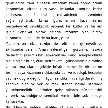
genişletildi. Yani hülasası amacınız kamu görevlilerinin
kazanımları olursa tüm yasal imkânları sonuna kadar
zorlarsınız. Sendikal mücadelenin zeminini
sağlamlaştırarak, kamu görevlilerinin kazanımlarını
perçinleyerek sendikacılık yapmak bir kültür ve birikim
işidir. Sendikal olarak altında imzamız olan birçok
kazanımın temelinde de bu inanç yatar.
‘Rabbim verecekse rakibin de refikin de iyi niyetli ve
akıllısından versin.’ Ama maalesef gelin görün ki, masada
da tarafını şaşırmış bir Kamu-Sen var. Hangi sebeple olursa
olsun hiçbir buğz, öfke, nefret kamu çalışanlarının aleyhine
ve zararına olacak şekilde büyütülmemelidir. Bir hakkın
teslimi veya kazanımı noktasında dar ve ideolojik hesaplar
yapmak doğru değildir. Hiçbir sendikanın varlığı daraltılmış
sendikal alan ve yok edilmek istenen haklar üzerinde
yükselmemelidir. Ellerinden gelse yıllarca mücadelesini
vererek kazandığımız sendikal zemini bile yok etmeye
kalkacaklar.
Biz ‘Masada sadece yetkililer otursun, çünkü yetkisizi