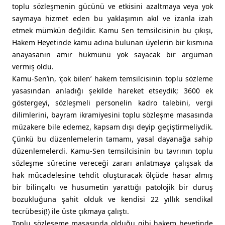
toplu sözleşmenin gücünü ve etkisini azaltmaya veya yok
saymaya hizmet eden bu yaklaşımın akıl ve izanla izah
etmek mümkün değildir. Kamu Sen temsilcisinin bu çıkışı,
Hakem Heyetinde kamu adına bulunan üyelerin bir kısmına
anayasanın amir hükmünü yok sayacak bir argüman
vermiş oldu.
Kamu-Sen’in, ‘çok bilen’ hakem temsilcisinin toplu sözleme
yasasından anladığı şekilde hareket etseydik; 3600 ek
göstergeyi, sözleşmeli personelin kadro talebini, vergi
dilimlerini, bayram ikramiyesini toplu sözleşme masasında
müzakere bile edemez, kapsam dışı deyip geçiştirmeliydik.
Çünkü bu düzenlemelerin tamamı, yasal dayanağa sahip
düzenlemelerdi. Kamu-Sen temsilcisinin bu tavrının toplu
sözleşme sürecine vereceği zararı anlatmaya çalışsak da
hak mücadelesine tehdit oluşturacak ölçüde hasar almış
bir bilinçaltı ve husumetin yarattığı patolojik bir duruş
bozukluğuna şahit olduk ve kendisi 22 yıllık sendikal
tecrübesi(!) ile üste çıkmaya çalıştı.
Toplu sözleşeme masasında olduğu gibi hakem heyetinde