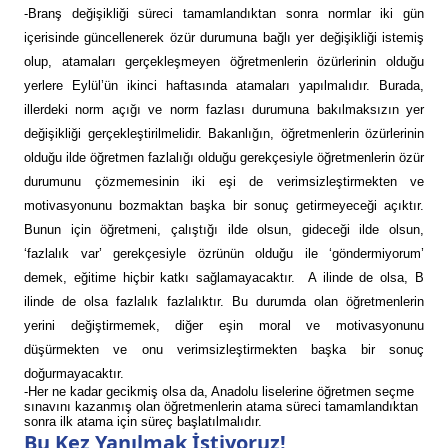
-Branş değişikliği süreci tamamlandıktan sonra normlar iki gün
içerisinde güncellenerek özür durumuna bağlı yer değişikliği istemiş
olup, atamaları gerçekleşmeyen öğretmenlerin özürlerinin olduğu
yerlere Eylül’ün ikinci haftasında atamaları yapılmalıdır. Burada,
illerdeki norm açığı ve norm fazlası durumuna bakılmaksızın yer
değişikliği gerçekleştirilmelidir. Bakanlığın, öğretmenlerin özürlerinin
olduğu ilde öğretmen fazlalığı olduğu gerekçesiyle öğretmenlerin özür
durumunu çözmemesinin iki eşi de verimsizleştirmekten ve
motivasyonunu bozmaktan başka bir sonuç getirmeyeceği açıktır.
Bunun için öğretmeni, çalıştığı ilde olsun, gideceği ilde olsun,
‘fazlalık var’ gerekçesiyle özrünün olduğu ile ‘göndermiyorum’
demek, eğitime hiçbir katkı sağlamayacaktır. A ilinde de olsa, B
ilinde de olsa fazlalık fazlalıktır. Bu durumda olan öğretmenlerin
yerini değiştirmemek, diğer eşin moral ve motivasyonunu
düşürmekten ve onu verimsizleştirmekten başka bir sonuç
doğurmayacaktır.
-Her ne kadar gecikmiş olsa da, Anadolu liselerine öğretmen seçme
sınavını kazanmış olan öğretmenlerin atama süreci tamamlandıktan
sonra ilk atama için süreç başlatılmalıdır.
Bu Kez Yanılmak İstiyoruz!