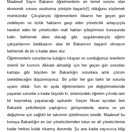
Maalesef Sayın Bakanın öğretmenlerin en temel sorunu olan
ekonomik sorunu unutturma yönüyle başarılı(!) olduğunu söylemek
mümkündür. Çıkışlarıyla öğretmenlerin itibarını her geçen gün
zedeleyen ve özlük haklarını gasp eden yöneticilik anlayışıyla
hareket eden bir yöneticiden mali hakları iyileştirmesi konusunda
katkı beklemek abes olacağı gibi, uygulamalarıyla eğitim
çalışanlarının bedduasını alan bir Bakanının başarılı olmasını
beklemek de bir o kadar abes olur.
Öğretmenlerin sorunlarına kulağını tıkayan ve sunduğumuz önerilerin
önemli bir kısmını dikkate almadığı için her geçen gün sorunları
kartopu gibi büyüten bir Bakanlığın sorunlara artık çözüm
üretebileceğini düşünmüyoruz. Bir yıldır her gün farklı bir sorunla
uyanır olduk. Son iki ayda öğretmenlerin yer değiştirmelerinde
yaşanan sorunlar o kadar büyüdü ki, önümüzdeki öğretim yılında tam
bir keşmekeş yaşanacağı aşikardır. Geçen Nisan ayından beri
Bakanlık yetkilileriyle yaptığımız görüşmelerde, atama ve yer
değiştirme için sağlıklı bir takvimin işletilmesini istedik. Maalesef bu
konuya Bakanlığın en üst yöneticilerinden tutun en alt yöneticilerine
kadar herkes kulak tıkamış durumda. Şu ana kadar sayısızca bilgi