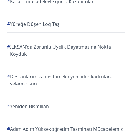
#
Kararlı mücadeleyle güçlü Kazanımlar
#
Yüreğe Düşen Loğ Taşı
#
İLKSAN'da Zorunlu Üyelik Dayatmasına Nokta
Koyduk
#
Destanlarımıza destan ekleyen lider kadrolara
selam olsun
#
Yeniden Bismillah
#
Adım Adım Yükseköğretim Tazminatı Mücadelemiz