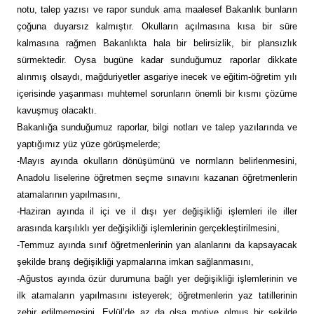
notu, talep yazısı ve rapor sunduk ama maalesef Bakanlık bunların
çoğuna duyarsız kalmıştır. Okulların açılmasına kısa bir süre
kalmasına rağmen Bakanlıkta hala bir belirsizlik, bir plansızlık
sürmektedir. Oysa bugüne kadar sunduğumuz raporlar dikkate
alınmış olsaydı, mağduriyetler asgariye inecek ve eğitim-öğretim yılı
içerisinde yaşanması muhtemel sorunların önemli bir kısmı çözüme
kavuşmuş olacaktı.
Bakanlığa sunduğumuz raporlar, bilgi notları ve talep yazılarında ve
yaptığımız yüz yüze görüşmelerde;
-Mayıs ayında okulların dönüşümünü ve normların belirlenmesini,
Anadolu liselerine öğretmen seçme sınavını kazanan öğretmenlerin
atamalarının yapılmasını,
-Haziran ayında il içi ve il dışı yer değişikliği işlemleri ile iller
arasında karşılıklı yer değişikliği işlemlerinin gerçekleştirilmesini,
-Temmuz ayında sınıf öğretmenlerinin yan alanlarını da kapsayacak
şekilde branş değişikliği yapmalarına imkan sağlanmasını,
-Ağustos ayında özür durumuna bağlı yer değişikliği işlemlerinin ve
ilk atamaların yapılmasını isteyerek; öğretmenlerin yaz tatillerinin
zehir edilmemesini, Eylül’de az da olsa motive olmuş bir şekilde