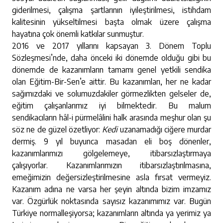
giderilmesi, çalışma şartlarının iyileştirilmesi, istihdam
kalitesinin yükseltilmesi başta olmak üzere çalışma
hayatına çok önemli katkılar sunmuştur.
2016 ve 2017 yıllarını kapsayan 3. Dönem Toplu
Sözleşmesi’nde, daha önceki iki dönemde olduğu gibi bu
dönemde de kazanımların tamamı genel yetkili sendika
olan Eğitim-Bir-Sen’e aittir. Bu kazanımları, her ne kadar
sağımızdaki ve solumuzdakiler görmezlikten gelseler de,
eğitim çalışanlarımız iyi bilmektedir. Bu malum
sendikacıların hâl-i pürmelâlini halk arasında meşhur olan şu
söz ne de güzel özetliyor:
Kedi
uzanamadığı ciğere murdar
dermiş. 9 yıl buyunca masadan eli boş dönenler,
kazanımlarımızı gölgelemeye, itibarsızlaştırmaya
çalışıyorlar. Kazanımlarımızın itibarsızlaştırılmasına,
emeğimizin değersizleştirilmesine asla fırsat vermeyiz.
Kazanım adına ne varsa her şeyin altında bizim imzamız
var. Özgürlük noktasında sayısız kazanımımız var. Bugün
Türkiye normalleşiyorsa; kazanımların altında ya yerimiz ya