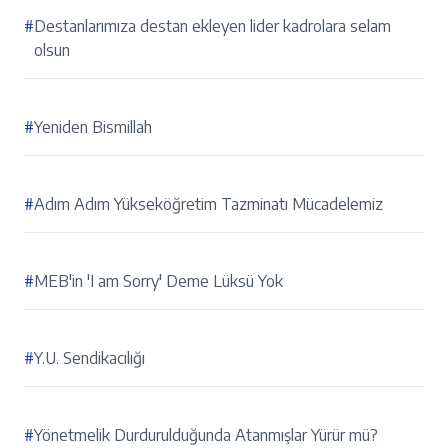
#
Destanlarımıza destan ekleyen lider kadrolara selam
olsun
#
Yeniden Bismillah
#
Adım Adım Yükseköğretim Tazminatı Mücadelemiz
#
MEB'in 'I am Sorry' Deme Lüksü Yok
#
Y.U. Sendikacılığı
#
Yönetmelik Durdurulduğunda Atanmışlar Yürür mü?