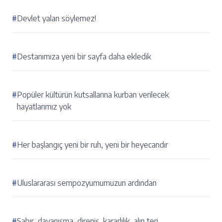
#
Devlet yalan söylemez!
#
Destanımıza yeni bir sayfa daha ekledik
#
Popüler kültürün kutsallarına kurban verilecek
hayatlarımız yok
#
Her başlangıç yeni bir ruh, yeni bir heyecandır
#
Uluslararası sempozyumumuzun ardından
#
Sabır, dayanışma, direniş, kararlılık, alın teri...