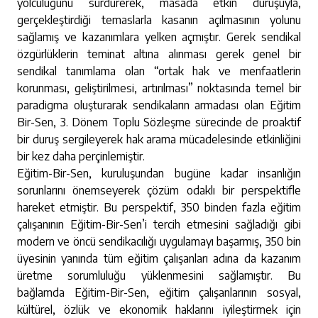
yolculuğunu sürdürerek, masada etkin duruşuyla,
gerçekleştirdiği temaslarla kasanın açılmasının yolunu
sağlamış ve kazanımlara yelken açmıştır. Gerek sendikal
özgürlüklerin teminat altına alınması gerek genel bir
sendikal tanımlama olan “ortak hak ve menfaatlerin
korunması, geliştirilmesi, artırılması” noktasında temel bir
paradigma oluşturarak sendikaların armadası olan Eğitim
Bir-Sen, 3. Dönem Toplu Sözleşme sürecinde de proaktif
bir duruş sergileyerek hak arama mücadelesinde etkinliğini
bir kez daha perçinlemiştir.
Eğitim-Bir-Sen, kuruluşundan bugüne kadar insanlığın
sorunlarını önemseyerek çözüm odaklı bir perspektifle
hareket etmiştir. Bu perspektif, 350 binden fazla eğitim
çalışanının Eğitim-Bir-Sen’i tercih etmesini sağladığı gibi
modern ve öncü sendikacılığı uygulamayı başarmış, 350 bin
üyesinin yanında tüm eğitim çalışanları adına da kazanım
üretme sorumluluğu yüklenmesini sağlamıştır. Bu
bağlamda Eğitim-Bir-Sen, eğitim çalışanlarının sosyal,
kültürel, özlük ve ekonomik haklarını iyileştirmek için