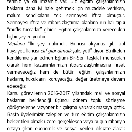
terimiz ya da imzamız var. Biz eğitim çalışanlarımızın
haklarını daha iyi hale getirmek için mücadele verirken,
malum sendikaların tek sermayesi iftira olmuştur.
Sermayesi iftira ve itibarsızlaştırma olanların ruh hali tıpkı
“müflis tüccarlar” gibidir. Eğitim çalışanlarımıza verecekleri
hiçbir şeyleri yoktur.
Mevlana
“İki şey mühimdir: Birincisi okyanus gibi bol
haysiyet. İkincisi
elif gibi dimdik
şahsiyet!” diyor. Bu ilkeleri
kendilerine şiar edinen Eğitim-Bir-Sen teşkilat mensupları
olarak hem kazanımlarımızın itibarsızlaştırılmasına fırsat
vermeyeceğiz hem de bütün eğitim çalışanlarımızın
haklarını, hukuklarını koruyacağız, değer üretmeye devam
edeceğiz.
Kamu görevlilerinin 2016-2017 yıllarındaki mali ve sosyal
haklarının belirlendiği üçüncü dönem toplu sözleşme
görüşmelerine vizyoner bir çalışma yaparak masaya gittik.
Başta üyelerimizin talepleri ve tüm eğitim çalışanlarımızın
beklentileri olmak üzere gerçekleşen veya bugün itibarıyla
ortaya çıkan ekonomik ve sosyal verileri dikkate alarak