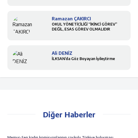
Ramazan ÇAKIRCI
OKUL YÖNETİCİLİĞİ “İKİNCİ GÖREV”
DEĞİL, ESAS GÖREV OLMALIDIR
Ali DENİZ
İLKSAN’da Göz Boyayan İyileştirme
Diğer Haberler
Memur-Sen kadın komisyonlarının coşkulu Türkiye buluşması