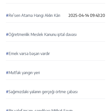
#
Re’sen Atama Hangi Aklın Kârı
2025-04-14 09:43:20
#
Öğretmenlik Meslek Kanunu iptal davası
#
Emek varsa başarı vardır
#
Mutfak yangın yeri
#
Sağımızdaki yalanın gerçeği örtme çabası
#
Bir vakıf insanı, sendikacı Mithat Sevin