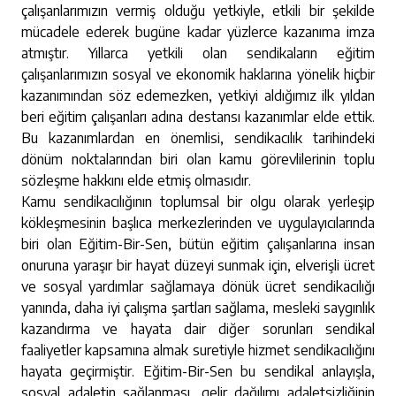
çalışanlarımızın vermiş olduğu yetkiyle, etkili bir şekilde
mücadele ederek bugüne kadar yüzlerce kazanıma imza
atmıştır. Yıllarca yetkili olan sendikaların eğitim
çalışanlarımızın sosyal ve ekonomik haklarına yönelik hiçbir
kazanımından söz edemezken, yetkiyi aldığımız ilk yıldan
beri eğitim çalışanları adına destansı kazanımlar elde ettik.
Bu kazanımlardan en önemlisi, sendikacılık tarihindeki
dönüm noktalarından biri olan kamu görevlilerinin toplu
sözleşme hakkını elde etmiş olmasıdır.
Kamu sendikacılığının toplumsal bir olgu olarak yerleşip
kökleşmesinin başlıca merkezlerinden ve uygulayıcılarında
biri olan Eğitim-Bir-Sen, bütün eğitim çalışanlarına insan
onuruna yaraşır bir hayat düzeyi sunmak için, elverişli ücret
ve sosyal yardımlar sağlamaya dönük ücret sendikacılığı
yanında, daha iyi çalışma şartları sağlama, mesleki saygınlık
kazandırma ve hayata dair diğer sorunları sendikal
faaliyetler kapsamına almak suretiyle hizmet sendikacılığını
hayata geçirmiştir. Eğitim-Bir-Sen bu sendikal anlayışla,
sosyal adaletin sağlanması, gelir dağılımı adaletsizliğinin