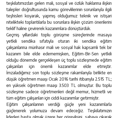
teşkilatımızdan gelen mali, sosyal ve özlük haklarına ilişkin
talepler doğrultusunda kamu görevlilerinin sorunlarıyla ilgili
teşhisleri koyarak, yapmış olduğumuz teknik ve istişari
nitelikteki toplantılarla bu sorunlara ilişkin çözüm önerilerini
teklif haline çevirerek kazanımlara dönüştürdük.
Geçmiş yıllardaki toplu görüşme süreçlerinde masaya
yetkili sendika sıfatıyla oturan iki sendika eğitim
çalışanlarına münhasır mali ve sosyal hak kapsamlı tek bir
kazanım bile elde edememişken, Eğitim-Bir-Sen yetkili
olduğu dönemde gerçekleşen üç toplu sözleşmede eğitim
çalışanları için önemli kazanımlar elde etmiştir.
İmzaladığımız son toplu sözleşme rakamlarıyla birlikte en
düşük öğretmen maaşı Ocak 2016 tarihi itibarıyla 2.515 TL;
en yüksek öğretmen maaşı 3.503 TL olmuştur. Bu toplu
sözleşme sadece öğretmenleri değil memur, hizmetli ve
tüm eğitim çalışanları için ciddi kazanımlar getirmiştir.
Eğitim çalışanlarının verdiği güçle yeni kazanımlarla
güçlenerek yolumuza devam edeceğiz. Teşkilatımızın
liderleri başta olmak üzere her görevlisini, sahaya çıkarak