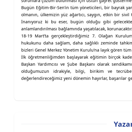
sorunlara çözüm bulunması için üstün gayret göstermek
Bugün Eğitim-Bir-Sen’in tüm yöneticileri, bir bayrak yarı
olmanın, ülkemizin yüz ağartıcı, saygın, etkin bir siv
İnanıyoruz ki bu eser, bugün olduğu gibi gelecekt
anlamlandırılması bağlamında yaşatılacak, korunacaktır
18-19 Mart’ta gerçekleştirdiğimiz 7. Olağan Kurulumu
hukukunu daha sağlam, daha sağlıklı zeminde tahkim 
bizleri Genel Merkez Yönetim Kurulu’na layık gören tüm
İlk öğretmenliğimden başlayarak eğitimin birçok ka
Başkan Yardımcısı ve Şube Başkanı olarak sendikamız
olduğumuzun idrakiyle, bilgi, birikim ve tecrüb
değerlendireceğimiz yeni dönemin hayırlar, başarılar 
Yazar