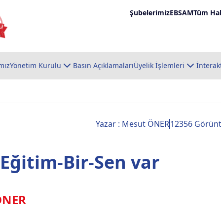
Şubelerimiz
EBSAM
Tüm Hab
mız
Yönetim Kurulu
Basın Açıklamaları
Üyelik İşlemleri
İnterak
Yazar : Mesut ÖNER
12356 Görün
i Eğitim-Bir-Sen var
ÖNER