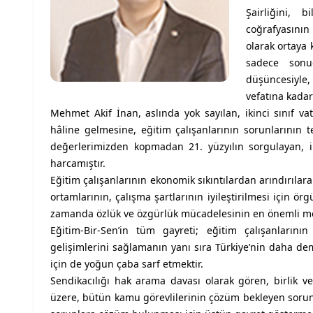
Şairliğini, b
coğrafyasının 
olarak ortaya
sadece sonu
düşüncesiyle
vefatına kadar
Mehmet Akif İnan, aslında yok sayılan, ikinci sınıf 
hâline gelmesine, eğitim çalışanlarının sorunlarının
değerlerimizden kopmadan 21. yüzyılın sorgulayan, 
harcamıştır.
Eğitim çalışanlarının ekonomik sıkıntılardan arındırılar
ortamlarının, çalışma şartlarının iyileştirilmesi için ö
zamanda özlük ve özgürlük mücadelesinin en önemli mer
Eğitim-Bir-Sen’in tüm gayreti; eğitim çalışanlarının
gelişimlerini sağlamanın yanı sıra Türkiye’nin daha de
için de yoğun çaba sarf etmektir.
Sendikacılığı hak arama davası olarak gören, birlik v
üzere, bütün kamu görevlilerinin çözüm bekleyen sorunla