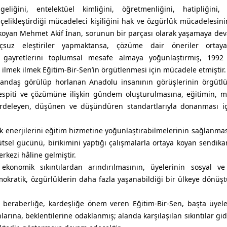
ilgeliğini, entelektüel kimliğini, öğretmenliğini, hatipliğini
çelikleştirdiği mücadeleci kişiliğini hak ve özgürlük mücadelesin
 koyan Mehmet Akif İnan, sorunun bir parçası olarak yaşamaya de
çsuz eleştiriler yapmaktansa, çözüme dair öneriler orta
, gayretlerini toplumsal mesafe almaya yoğunlaştırmış, 1992 
 ilmek ilmek Eğitim-Bir-Sen’in örgütlenmesi için mücadele etmiştir.
vatandaş görülüp horlanan Anadolu insanının görüşlerinin örgütl
 tespiti ve çözümüne ilişkin gündem oluşturulmasına, eğitimin, 
irdeleyen, düşünen ve düşündüren standartlarıyla donanması i
ak enerjilerini eğitim hizmetine yoğunlaştırabilmelerinin sağlanmas
rgütsel gücünü, birikimini yaptığı çalışmalarla ortaya koyan sendika
kezi hâline gelmiştir.
 ekonomik sıkıntılardan arındırılmasının, üyelerinin sosyal v
mokratik, özgürlüklerin daha fazla yaşanabildiği bir ülkeye dönüş
e beraberliğe, kardeşliğe önem veren Eğitim-Bir-Sen, başta üyel
rına, beklentilerine odaklanmış; alanda karşılaşılan sıkıntılar gid