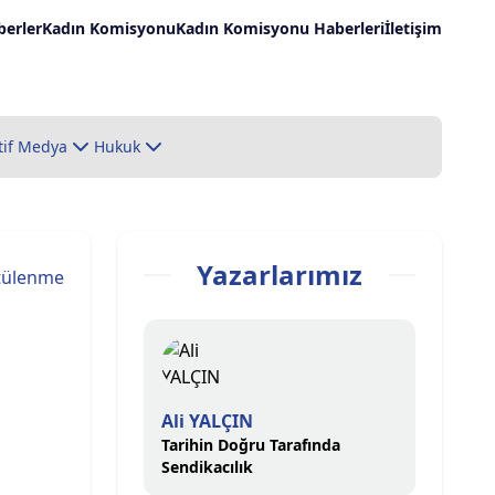
erler
Kadın Komisyonu
Kadın Komisyonu Haberleri
İletişim
tif Medya
Hukuk
Yazarlarımız
tülenme
Ali YALÇIN
Tarihin Doğru Tarafında
Sendikacılık