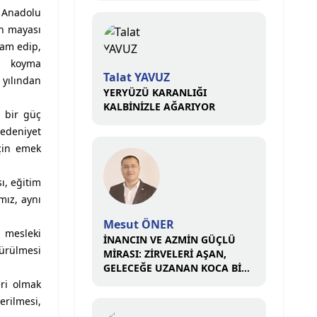
, Anadolu
in mayası
vam edip,
ya koyma
Talat YAVUZ
yılından
YERYÜZÜ KARANLIĞI
KALBİNİZLE AĞARIYOR
ü bir güç
medeniyet
çin emek
ı, eğitim
mız, aynı
Mesut ÖNER
e mesleki
İNANCIN VE AZMİN GÜÇLÜ
türülmesi
MİRASI: ZİRVELERİ AŞAN,
GELECEĞE UZANAN KOCA BİR
ÇINAR
eri olmak
erilmesi,