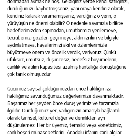
donmadan akmak ne hoş.’ Geldiğiniz yerde kendi saflığınızı,
duruluğunuzu kaybetmişseniz, yani oraya kendiniz olarak,
kendiniz kalarak varamamışsanız, vardığınız o yerin, o
yürüyüşün ne önemi olabilir? O nedenle sayımızla birlikte
hedeflerimizden sapmadan, umutlarımızı yenilemeye,
tecrübemizi gözden geçirmeye, aklımızı ilim ve bilgiyle
aydınlatmaya, hayallerimizi akıl ve özlemlerimizle
büyütmeye önem ve öncelik verdik, veriyoruz. Çünkü
ufuksuz, umutsuz, düşüncesiz, hedefsiz büyümelerin,
canlılık ve atılım kapasitesi azalmış hantallığa dönüştüğüne
çok tanık olmuşuzdur.
Gücümüz sayısal çokluğumuzdan önce haklılığımıza,
haklılığımız savunduğumuz değerlerimize dayanmaktadır.
Başarımız her şeyden önce duruş yerimiz ve tarzımızla
ilgilidir. Durduğumuz yer, varlığımızın amacıyla bağlantılı
olarak tarihsel, kültürel değer ve derinlikten ayrı
düşünülemez. Her bir üyemiz, temsilci veya yöneticimiz,
canlı beşeri münasebetlerini, Anadolu irfanını canlı algılar