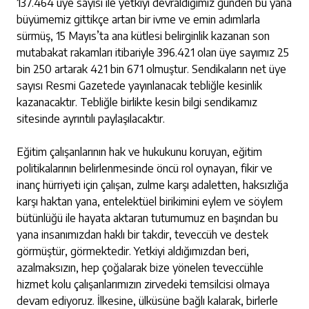
137.464 üye sayısı ile yetkiyi devraldığımız günden bu yana
büyümemiz gittikçe artan bir ivme ve emin adımlarla
sürmüş, 15 Mayıs’ta ana kütlesi belirginlik kazanan son
mutabakat rakamları itibariyle 396.421 olan üye sayımız 25
bin 250 artarak 421 bin 671 olmuştur. Sendikaların net üye
sayısı Resmi Gazetede yayınlanacak tebliğle kesinlik
kazanacaktır. Tebliğle birlikte kesin bilgi sendikamız
sitesinde ayrıntılı paylaşılacaktır.
Eğitim çalışanlarının hak ve hukukunu koruyan, eğitim
politikalarının belirlenmesinde öncü rol oynayan, fikir ve
inanç hürriyeti için çalışan, zulme karşı adaletten, haksızlığa
karşı haktan yana, entelektüel birikimini eylem ve söylem
bütünlüğü ile hayata aktaran tutumumuz en başından bu
yana insanımızdan haklı bir takdir, teveccüh ve destek
görmüştür, görmektedir. Yetkiyi aldığımızdan beri,
azalmaksızın, hep çoğalarak bize yönelen teveccühle
hizmet kolu çalışanlarımızın zirvedeki temsilcisi olmaya
devam ediyoruz. İlkesine, ülküsüne bağlı kalarak, birlerle