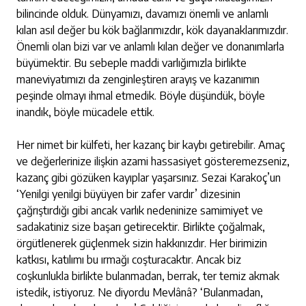
bilincinde olduk. Dünyamızı, davamızı önemli ve anlamlı
kılan asıl değer bu kök bağlarımızdır, kök dayanaklarımızdır.
Önemli olan bizi var ve anlamlı kılan değer ve donanımlarla
büyümektir. Bu sebeple maddi varlığımızla birlikte
maneviyatımızı da zenginleştiren arayış ve kazanımın
peşinde olmayı ihmal etmedik. Böyle düşündük, böyle
inandık, böyle mücadele ettik.
Her nimet bir külfeti, her kazanç bir kaybı getirebilir. Amaç
ve değerlerinize ilişkin azami hassasiyet gösteremezseniz,
kazanç gibi gözüken kayıplar yaşarsınız. Sezai Karakoç’un
‘Yenilgi yenilgi büyüyen bir zafer vardır’ dizesinin
çağrıştırdığı gibi ancak varlık nedeninize samimiyet ve
sadakatiniz size başarı getirecektir. Birlikte çoğalmak,
örgütlenerek güçlenmek sizin hakkınızdır. Her birimizin
katkısı, katılımı bu ırmağı coşturacaktır. Ancak biz
coşkunlukla birlikte bulanmadan, berrak, ter temiz akmak
istedik, istiyoruz. Ne diyordu Mevlânâ? ‘Bulanmadan,