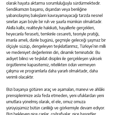
olarak hayata aktarma sorumluluğuyla sürdürmektedir.
Sendikamızın başarısı, dışarıdan veya benliğine
yabancılaşmış bakışların kavrayamayacağı tarzda nesnel
sınırları aşan böyle bir ruh ve şuurla mümkün olmaktadır.
Akılla kalbi, realiteyle hakikati, hayallerle gerçekleri,
heyecanla feraseti, temkinle cesareti, teoriyle pratiği,
imanla ameli, dünle bugünü, geçmişle geleceği şaşmaz bir
ölçüyle süzüp, dengeleyen teşkilatlarımız, Türkiye’nin milli
ve medeniyet değerlerinin diri, dinamik teminatıdır.
Bu
aidiyet bilinci ve teşkilat disiplini ile gerçekleşen yüksek
örgütlenme kapasitemiz, nitelikten ödün vermeyen
çalışma ve programlarla daha yararlı olmaktadır, daha
verimli olacaktır.
Bizi başarıya götüren araç ve aşamaları, manevi ve ahlâki
prensiplerimize asla feda etmeden, yeni ufuklardan yeni
umutlara yönelmiş olarak, el ele, omuz omuza
yürüyüşümüz bütün canlılığı ve görkemiyle devam ediyor.
Bizi bekleyen nice canlar, coğrafyalar, nice hasretler,