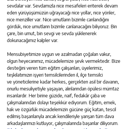
sevdalar var. Sevdamızla nice mesafeleri eriterek devam
eden yürüyüşümüzün uğrayacağı nice yollar, nice yönler,
nice menziller var. Nice umutların bizimle canlandığını
gördük, nice umutların bizimle canlanacağını biliyoruz. Bin
çare, bin umut, bin sevgi ve sevda yüklenerek
dokunacağımız kalpler var.
Mensubiyetimize uygun ve azalmadan çoğalan vakur,
olgun heyecanımız, mücadelemize şevk vermektedir. Bize
desteğini veren tüm eğitim çalışanları, üyelerimiz,
teşkilatımızın işyeri temsilcilerinden il, ilçe temsilci
ve yöneticilerine kadar herkes, gerçekten asil bir davanın,
onurlu mesuliyetiyle yaşayan, alınlarından öpülesi mümtaz
insanlardır. Her birine güzide, naif, fedakâr çaba ve
çalışmalarından dolayı teşekkür ediyorum. Eğitim, emek,
hak ve özgürlük mücadelemizin gücüne güç katan, tescil
edilmiş başarılarıyla ancak kendileriyle yarışan tüm dava
arkadaşlarımızı kutluyor, çalışmalarında başarılar diliyorum.