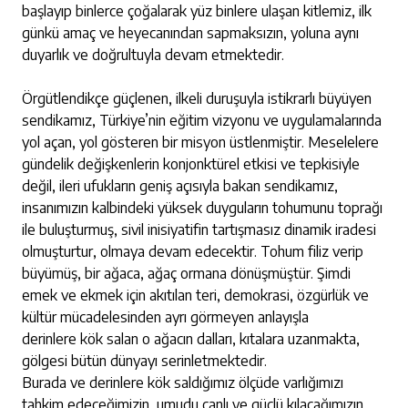
başlayıp binlerce çoğalarak yüz binlere ulaşan kitlemiz, ilk
günkü amaç ve heyecanından sapmaksızın, yoluna aynı
duyarlık ve doğrultuyla devam etmektedir.
Örgütlendikçe güçlenen, ilkeli duruşuyla istikrarlı büyüyen
sendikamız, Türkiye’nin eğitim vizyonu ve uygulamalarında
yol açan, yol gösteren bir misyon üstlenmiştir. Meselelere
gündelik değişkenlerin konjonktürel etkisi ve tepkisiyle
değil, ileri ufukların geniş açısıyla bakan sendikamız,
insanımızın kalbindeki yüksek duyguların tohumunu toprağı
ile buluşturmuş, sivil inisiyatifin tartışmasız dinamik iradesi
olmuşturtur, olmaya devam edecektir. Tohum filiz verip
büyümüş, bir ağaca, ağaç ormana dönüşmüştür. Şimdi
emek ve ekmek için akıtılan teri, demokrasi, özgürlük ve
kültür mücadelesinden ayrı görmeyen anlayışla
derinlere
kök salan o ağacın dalları, kıtalara uzanmakta,
gölgesi bütün dünyayı serinletmektedir.
Burada ve derinlere kök saldığımız ölçüde varlığımızı
tahkim edeceğimizin, umudu canlı ve güçlü kılacağımızın