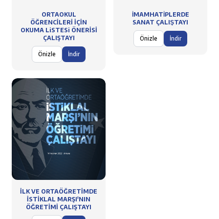
ORTAOKUL
İMAMHATİPLERDE
ÖĞRENCİLERİ İÇİN
SANAT ÇALIŞTAYI
OKUMA LiSTESi ÖNERİSİ
ÇALIŞTAYI
Önizle
İndir
Önizle
İndir
İLK VE ORTAÖĞRETİMDE
İSTİKLAL MARŞI'NIN
ÖĞRETİMİ ÇALIŞTAYI