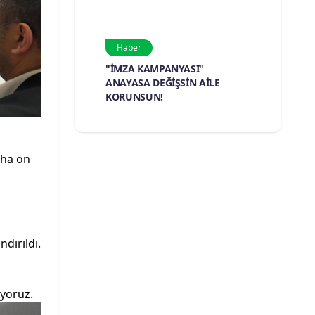
Haber
"İMZA KAMPANYASI"
ANAYASA DEĞİŞSİN AİLE
KORUNSUN!
aha ön
dırıldı.
iyoruz.