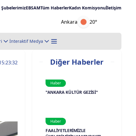
Şubelerimiz
EBSAM
Tüm Haberler
Kadın Komisyonu
İletişim
Ankara
20°
ri
İnteraktif Medya
Diğer Haberler
15:23:32
Haber
"ANKARA KÜLTÜR GEZİSİ"
Haber
FAALİYETLERİMİZLE