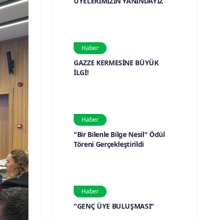
ÜYELERİMİZİN YANINDAYIZ
Haber
GAZZE KERMESİNE BÜYÜK
İLGİ!
Haber
"Bir Bilenle Bilge Nesil" Ödül
Töreni Gerçekleştirildi
Haber
"GENÇ ÜYE BULUŞMASI"