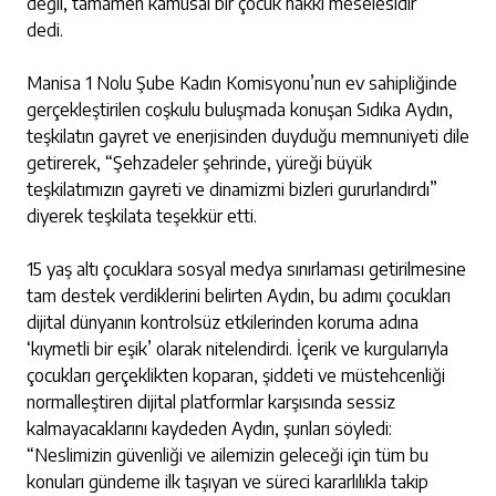
değil, tamamen kamusal bir çocuk hakkı meselesidir”
dedi.
Manisa 1 Nolu Şube Kadın Komisyonu’nun ev sahipliğinde
gerçekleştirilen coşkulu buluşmada konuşan Sıdıka Aydın,
teşkilatın gayret ve enerjisinden duyduğu memnuniyeti dile
getirerek, “Şehzadeler şehrinde, yüreği büyük
teşkilatımızın gayreti ve dinamizmi bizleri gururlandırdı”
diyerek teşkilata teşekkür etti.
15 yaş altı çocuklara sosyal medya sınırlaması getirilmesine
tam destek verdiklerini belirten Aydın, bu adımı çocukları
dijital dünyanın kontrolsüz etkilerinden koruma adına
‘kıymetli bir eşik’ olarak nitelendirdi. İçerik ve kurgularıyla
çocukları gerçeklikten koparan, şiddeti ve müstehcenliği
normalleştiren dijital platformlar karşısında sessiz
kalmayacaklarını kaydeden Aydın, şunları söyledi:
“Neslimizin güvenliği ve ailemizin geleceği için tüm bu
konuları gündeme ilk taşıyan ve süreci kararlılıkla takip