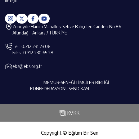
İletişim
Zübeyde Hanım Mahallesi Sebze Bahçeleri Caddesi No:86
Altındağ - Ankara / TÜRKİYE
Tel : 0.312 231 23 06
Faks : 0.312 230 65 28
ebs@ebs.org.tr
MEMUR-SEN
EĞİTİMCİLER BİRLİĞİ
KONFEDERASYONU
SENDİKASI
| KVKK
Copyright © Eğitim Bir Sen