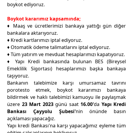
boykot ediyoruz.
Boykot kararımız kapsamında;
♦️ Maaş ve ücretlerimizi bankaya yattığı gün diğer
bankalara aktarıyoruz.
♦️ Kredi kartlarımızı iptal ediyoruz.
♦️ Otomatik ödeme talimatlarını iptal ediyoruz.
♦️ Tüm yatırım ve mevduat hesaplarımızı kapatıyoruz.
♦️ Yapı Kredi bankasında bulunan BES (Bireysel
Emeklilik Sigortası) hesaplarımızı başka bankaya
taşıyoruz.
Bankanın talebimize karşı umursamaz tavrını
porotesto etmek, boykot kararımızı bankaya
bildirmek ve haklı talebimizi kamuoyu ile paylaşmak
üzere
23 Mart 2023
günü saat
16.00'
da
Yapı Kredi
Bankası Çayyolu Şubesi'
nin önünde basın
açıklaması yapacağız.
Yapı kredi Bankası'na karşı yapacağımız eyleme tüm
eğitim çalışanlarının bekliyoruz.